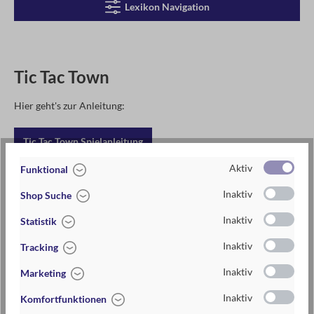
Lexikon Navigation
Tic Tac Town
Hier geht's zur Anleitung:
Tic Tac Town Spielanleitung
Aktiv
Funktional
Oder schaut euch einfach unser Erklärvideo an:
Inaktiv
Shop Suche
Inaktiv
Statistik
Inaktiv
Tracking
Inaktiv
Marketing
Inaktiv
Komfortfunktionen