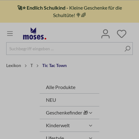
🚀⭐ Endlich Schulkind -
Kleine Geschenke für die
Schultüte! 🍭🌈
Lexikon
T
Tic Tac Town
Alle Produkte
NEU
Geschenkefinder 🎁
Kinderwelt
Lifestyle