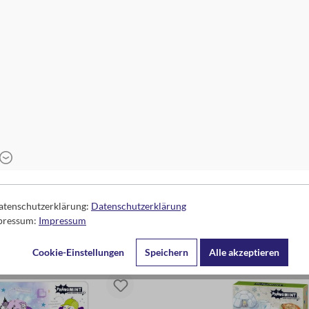
as große Informatik-Rätselbuch
PhänoMINT Dieses Buch erfin
12,95 €*
14,95 €*
Datenschutzerklärung:
Datenschutzerklärung
In den Warenkorb
In den Warenko
mpressum:
Impressum
Cookie-Einstellungen
Speichern
Alle akzeptieren