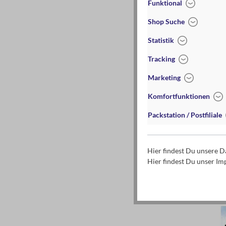
Funktional
Shop Suche
Statistik
Tracking
Marketing
PhänoMINT D
Komfortfunktionen
Packstation / Postfiliale
Hier findest Du unsere 
Hier findest Du unser I