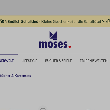
🚀⭐ Endlich Schulkind -
Kleine Geschenke für die Schultüte! 🍭🌈
DERWELT
LIFESTYLE
BÜCHER & SPIELE
ERLEBNISWELTEN
bücher & Kartensets