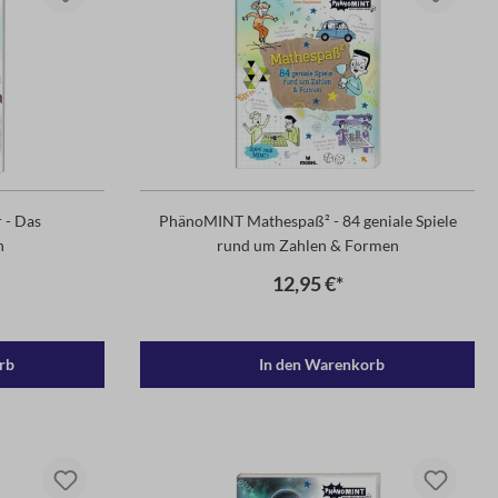
 - Das
PhänoMINT Mathespaß² - 84 geniale Spiele
h
rund um Zahlen & Formen
12,95 €*
rb
In den Warenkorb