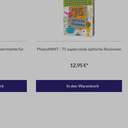
perimente für
PhänoMINT - 75 supercoole optische Illusionen
12,95 €*
rb
In den Warenkorb