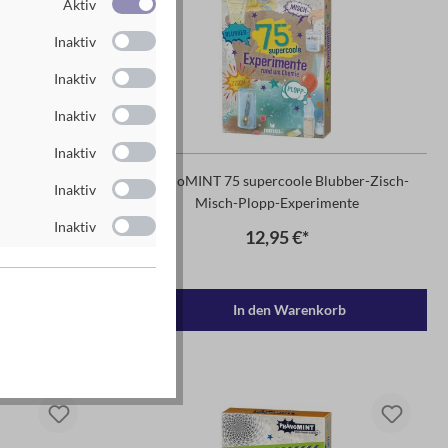
Aktiv
Inaktiv
Inaktiv
Inaktiv
Inaktiv
det sich neu
PhänoMINT 75 supercoole Blubber-Zisch-
Inaktiv
Misch-Plopp-Experimente
Inaktiv
12,95 €*
rb
In den Warenkorb