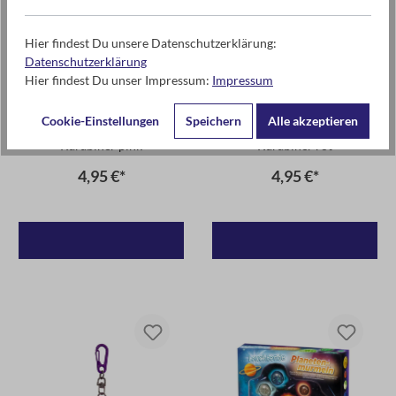
Hier findest Du unsere Datenschutzerklärung:
Datenschutzerklärung
Hier findest Du unser Impressum:
Impressum
Cookie-Einstellungen
Speichern
Alle akzeptieren
Leuchtender LED-Stern mit
Leuchtender LED-Stern mit
Karabiner pink
Karabiner rot
4,95 €*
4,95 €*