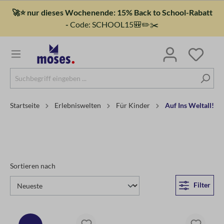
🚀⭐ nur dieses Wochenende: 15% Back to School-Rabatt
-
Code: SCHOOL15🎒✏️✂️
Startseite
Erlebniswelten
Für Kinder
Auf Ins Weltall!
Sortieren nach
Filter