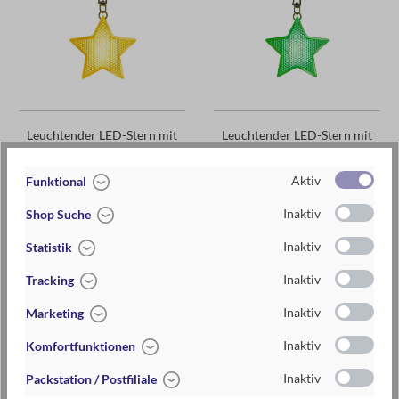
Leuchtender LED-Stern mit
Leuchtender LED-Stern mit
Karabiner gelb
Karabiner grün
Aktiv
Funktional
4,95 €*
4,95 €*
Inaktiv
Shop Suche
Inaktiv
Statistik
Inaktiv
Tracking
Inaktiv
Marketing
Inaktiv
Komfortfunktionen
Inaktiv
Packstation / Postfiliale