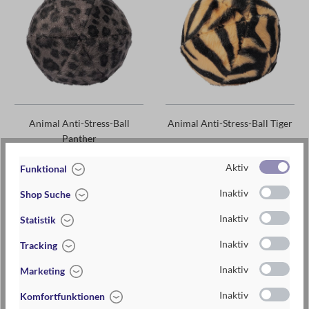
Animal Anti-Stress-Ball
Animal Anti-Stress-Ball Tiger
Panther
6,95 €*
6,95 €*
Aktiv
Funktional
Inaktiv
Shop Suche
Inaktiv
Statistik
Inaktiv
Tracking
Inaktiv
Marketing
Inaktiv
Komfortfunktionen