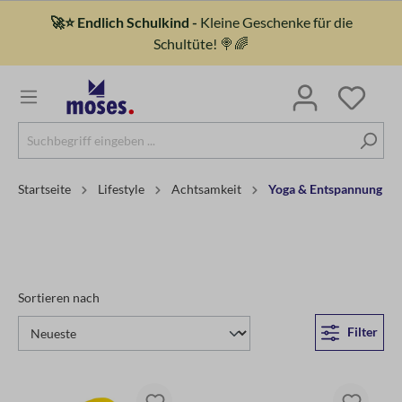
🚀⭐ Endlich Schulkind -
Kleine Geschenke für die
Schultüte! 🍭🌈
Startseite
Lifestyle
Achtsamkeit
Yoga & Entspannung
Sortieren nach
Filter