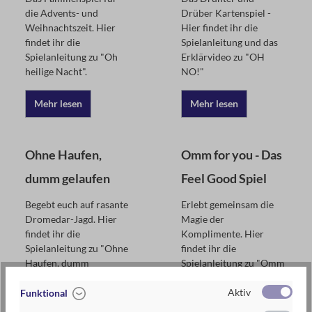
die Advents- und
Drüber Kartenspiel -
Weihnachtszeit. Hier
Hier findet ihr die
findet ihr die
Spielanleitung und das
Spielanleitung zu "Oh
Erklärvideo zu "OH
heilige Nacht".
NO!"
Mehr lesen
Mehr lesen
Ohne Haufen,
Omm for you - Das
dumm gelaufen
Feel Good Spiel
Begebt euch auf rasante
Erlebt gemeinsam die
Dromedar-Jagd. Hier
Magie der
findet ihr die
Komplimente. Hier
Spielanleitung zu "Ohne
findet ihr die
Haufen, dumm
Spielanleitung zu "Omm
gelaufen" in deutscher
for you - Das Feel Good
Aktiv
und englischer Sprache.
Spiel" in deutscher und
Funktional
englischer Sprache.