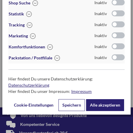
Inaktiv
Shop Suche
Mehr lesen
Mehr lesen
Inaktiv
Statistik
Inaktiv
Tracking
Outlines
Inaktiv
Marketing
Ein außergewöhnliches
Inaktiv
Komfortfunktionen
Zeichen- und Ratespiel.
Hier findet ihr die
Inaktiv
Packstation / Postfiliale
Spielanleitung zu
"Outlines" in deutscher
und englischer Sprache.
Hier findest Du unsere Datenschutzerklärung:
Datenschutzerklärung
Mehr lesen
Hier findest Du unser Impressum:
Impressum
Cookie-Einstellungen
Speichern
Alle akzeptieren
Von uns liebevoll designte Produkte
Kompetenter Service
Versandkostenfrei ab 29 €