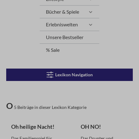
Bücher & Spiele
Erlebniswelten
Unsere Bestseller
% Sale
Lexikon Navigation
O
5 Beiträge in dieser Lexikon Kategorie
Oh heilige Nacht!
OH NO!
Das Familienspiel für
Das Drunter und