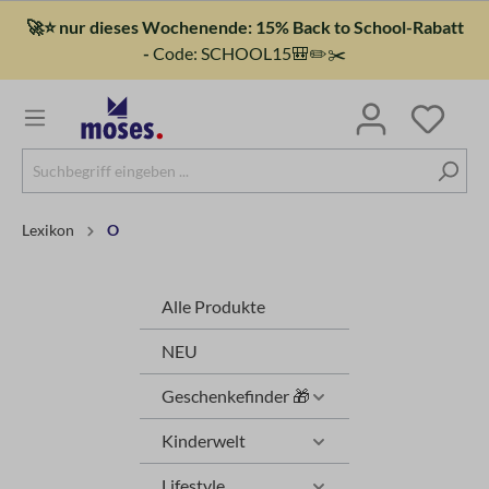
🚀⭐ nur dieses Wochenende: 15% Back to School-Rabatt
-
Code: SCHOOL15🎒✏️✂️
Lexikon
O
Alle Produkte
NEU
Geschenkefinder 🎁
Kinderwelt
Lifestyle