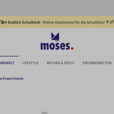
🚀⭐ Endlich Schulkind -
Kleine Geschenke für die Schultüte! 🍭🌈
DERWELT
LIFESTYLE
BÜCHER & SPIELE
ERLEBNISWELTEN
ne Experimente