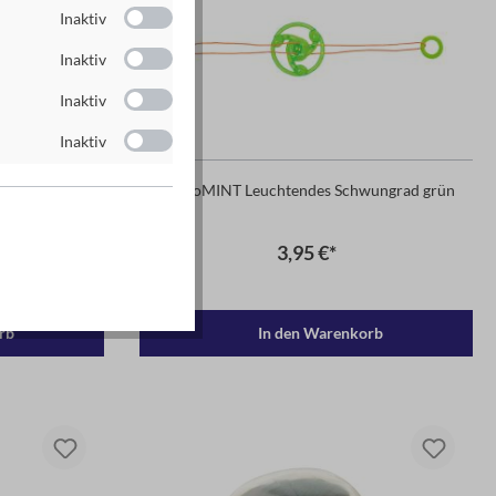
Inaktiv
Inaktiv
Inaktiv
Inaktiv
n gelb
PhänoMINT Leuchtendes Schwungrad grün
3,95 €*
 1 L)
rb
In den Warenkorb