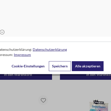
 Leuchtendes Schwungrad rot
PhänoMINT Zauberblase
Datenschutzerklärung:
Datenschutzerklärung
mpressum:
Impressum
3,95 €*
4,95 €*
Inhalt: 0.03 L
(165,00 €* je
Cookie-Einstellungen
Speichern
Alle akzeptieren
In den Warenkorb
In den Warenko