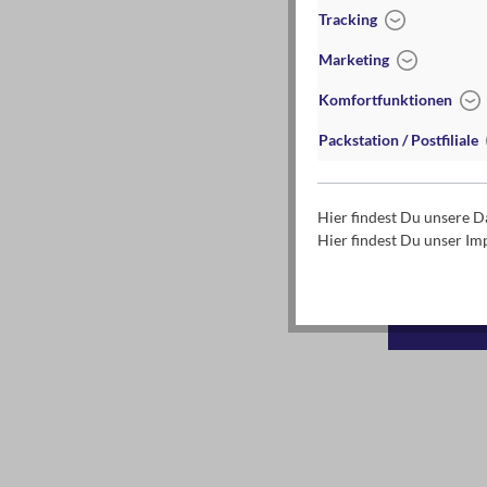
Tracking
Marketing
Komfortfunktionen
Packstation / Postfiliale
PhänoMINT
Hier findest Du unsere 
Hier findest Du unser I