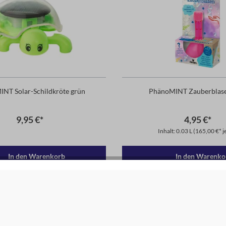
NT Solar-Schildkröte grün
PhänoMINT Zauberblase
9,95 €*
4,95 €*
Inhalt: 0.03 L
(165,00 €* je
In den Warenkorb
In den Warenko