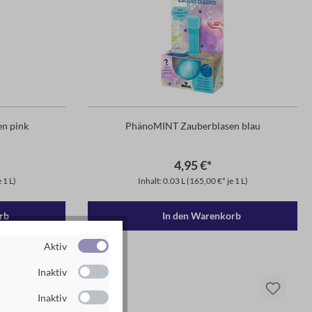
n pink
PhänoMINT Zauberblasen blau
4,95 €*
 1 L)
Inhalt: 0.03 L
(165,00 €* je 1 L)
rb
In den Warenkorb
Aktiv
Inaktiv
Inaktiv