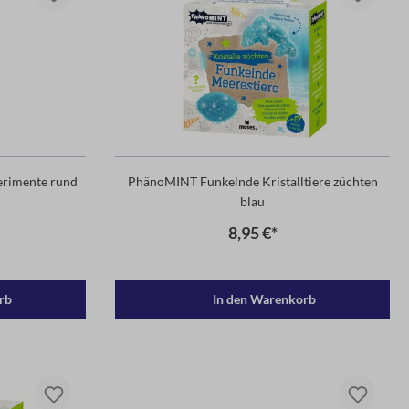
erimente rund
PhänoMINT Funkelnde Kristalltiere züchten
blau
8,95 €*
rb
In den Warenkorb