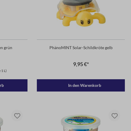
n grün
PhänoMINT Solar-Schildkröte gelb
9,95 €*
 1 L)
rb
In den Warenkorb