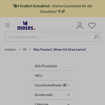
🚀⭐ Endlich Schulkind -
Kleine Geschenke für die
Schultüte! 🍭🌈
Lexikon
W
Was Passiert, Wenn Ich Dran Lecke?
Alle Produkte
NEU
Geschenkefinder 🎁
Kinderwelt
Lifestyle