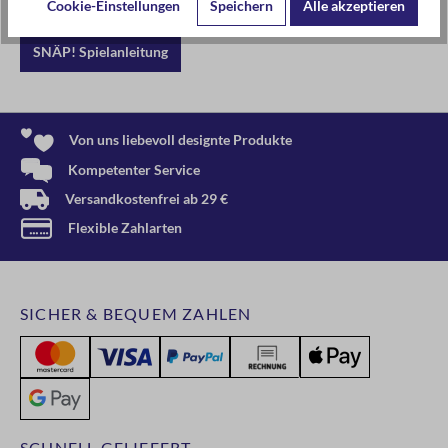
Hier geht's zur Anleitung:
Cookie-Einstellungen
Speichern
Alle akzeptieren
SNÄP! Spielanleitung
Von uns liebevoll designte Produkte
Kompetenter Service
Versandkostenfrei ab 29 €
Flexible Zahlarten
SICHER & BEQUEM ZAHLEN
SCHNELL GELIEFERT