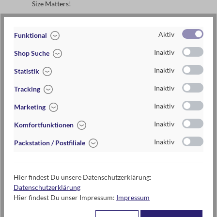
Size Matters!
Small Talk Bingo
Aktiv
Funktional
Smart Guy
Inaktiv
Shop Suche
Snake2Cube
Inaktiv
Statistik
SNÄP!
Inaktiv
Tracking
Spiele-Sammlung
Inaktiv
Marketing
Superlustige Quatschrätsel
Inaktiv
Komfortfunktionen
Inaktiv
Packstation / Postfiliale
Lexikon Navigation
Hier findest Du unsere Datenschutzerklärung:
Datenschutzerklärung
SNÄP!
Hier findest Du unser Impressum:
Impressum