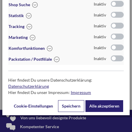
Hier geht's zur Anleitung:
Inaktiv
Shop Suche
Inaktiv
Statistik
Kraqua Spielanleitung deutsch
Inaktiv
Tracking
Tentacula Spielanleitung englisch
Inaktiv
Marketing
Inaktiv
Komfortfunktionen
Oder schaut euch einfach unser Erklärvideo an:
Inaktiv
Packstation / Postfiliale
Hier findest Du unsere Datenschutzerklärung:
Datenschutzerklärung
Hier findest Du unser Impressum:
Impressum
Cookie-Einstellungen
Speichern
Alle akzeptieren
Von uns liebevoll designte Produkte
Kompetenter Service