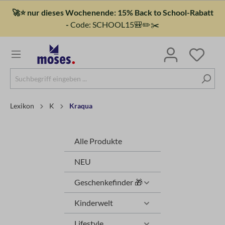
🚀⭐ nur dieses Wochenende: 15% Back to School-Rabatt
-
Code: SCHOOL15🎒✏️✂️
Lexikon
K
Kraqua
Alle Produkte
NEU
Geschenkefinder 🎁
Kinderwelt
Lifestyle