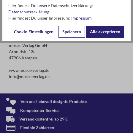
Hier findest Du unsere Datenschutzerklärung:
Warnhinweise und weitere Hinweise
Datenschutzerklärung
Hierbei handelt es sich um einen Artikel mit gebundenem
Hier findest Du unser Impressum:
Impressum
Ladenpreis.
Cookie-Einstellungen
Speichern
Alle akzeptieren
Kontaktdaten des Herstellers
moses. Verlag GmbH
Arnoldstr. 13d
47906 Kempen
www.moses-verlag.de
info@moses-verlag.de
Von uns liebevoll designte Produkte
Kompetenter Service
Versandkostenfrei ab 29 €
Flexible Zahlarten