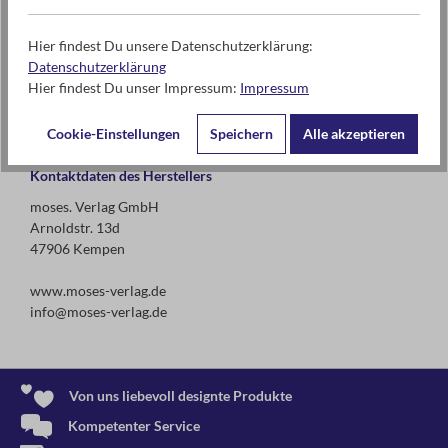
Hier findest Du unsere Datenschutzerklärung:
Datenschutzerklärung
Warnhinweise und weitere Hinweise
Hier findest Du unser Impressum:
Impressum
Hierbei handelt es sich um einen Artikel mit gebundenem
Ladenpreis.
Cookie-Einstellungen
Speichern
Alle akzeptieren
Kontaktdaten des Herstellers
moses. Verlag GmbH
Arnoldstr. 13d
47906 Kempen
www.moses-verlag.de
info@moses-verlag.de
Von uns liebevoll designte Produkte
Kompetenter Service