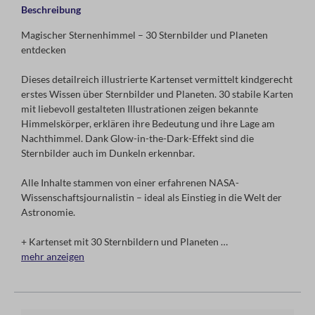
Beschreibung
Magischer Sternenhimmel – 30 Sternbilder und Planeten
entdecken
Dieses detailreich illustrierte Kartenset vermittelt kindgerecht
erstes Wissen über Sternbilder und Planeten. 30 stabile Karten
mit liebevoll gestalteten Illustrationen zeigen bekannte
Himmelskörper, erklären ihre Bedeutung und ihre Lage am
Nachthimmel. Dank Glow-in-the-Dark-Effekt sind die
Sternbilder auch im Dunkeln erkennbar.
Alle Inhalte stammen von einer erfahrenen NASA-
Wissenschaftsjournalistin – ideal als Einstieg in die Welt der
Astronomie.
+ Kartenset mit 30 Sternbildern und Planeten
+ mit Glow-in-the-Dark-Effekt
mehr anzeigen
+ fachlich fundierte Texte, kindgerecht erklärt
+ empfohlen für Kinder ab 5 Jahren