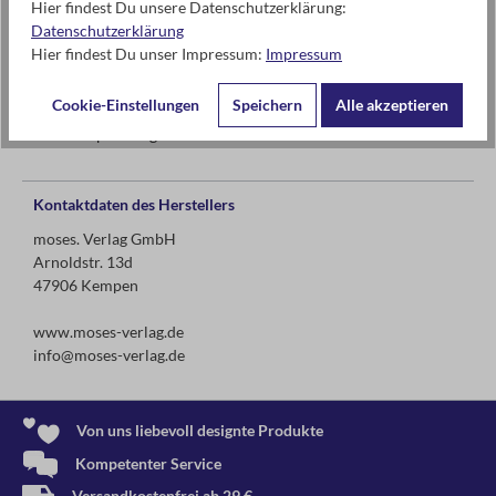
Hier findest Du unsere Datenschutzerklärung:
Warnhinweise und weitere Hinweise
Datenschutzerklärung
Hier findest Du unser Impressum:
Impressum
Achtung! Nicht geeignet für Kinder unter 3 Jahren.
Erstickungsgefahr wegen verschluckbarer Kleinteile!
Cookie-Einstellungen
Speichern
Alle akzeptieren
Altersempfehlung ab 6 Jahren
Kontaktdaten des Herstellers
moses. Verlag GmbH
Arnoldstr. 13d
47906 Kempen
www.moses-verlag.de
info@moses-verlag.de
Von uns liebevoll designte Produkte
Kompetenter Service
Versandkostenfrei ab 29 €