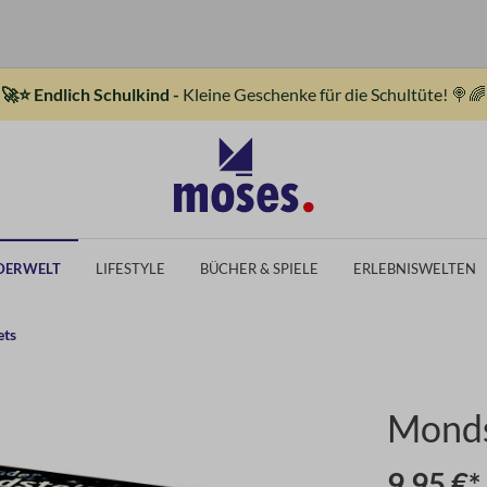
🚀⭐ Endlich Schulkind -
Kleine Geschenke für die Schultüte! 🍭🌈
DERWELT
LIFESTYLE
BÜCHER & SPIELE
ERLEBNISWELTEN
ets
Monds
9,95 €*