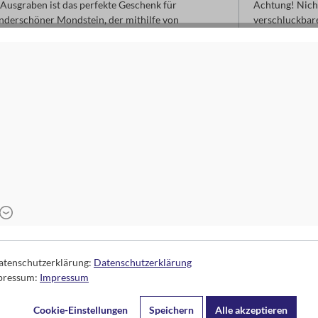
Ausgraben ist das perfekte Geschenk für
Achtung! Nicht
nderschöner Mondstein, der mithilfe von
verschluckbare
e und einfach zu benutzende Ausgrabungswerkzeug
 und der metallisch glänzende Stein ist ein echter
Kontaktdaten d
moses. Verla
Arnoldstr. 13d
47906 Kempe
www.moses-ve
info@moses-ve
6-10 Jahre
Datenschutzerklärung:
Datenschutzerklärung
mpressum:
Impressum
Cookie-Einstellungen
Speichern
Alle akzeptieren