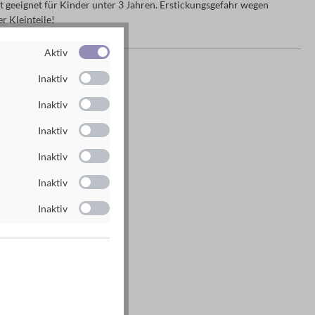
 geeignet für Kinder unter 3 Jahren. Erstickungsgefahr wegen
r Kleinteile!
Aktiv
es Herstellers
Inaktiv
g GmbH
Inaktiv
n
Inaktiv
rlag.de
Inaktiv
rlag.de
Inaktiv
Inaktiv