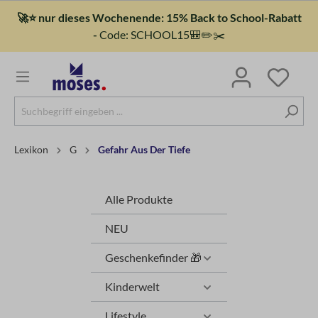
🚀⭐ nur dieses Wochenende: 15% Back to School-Rabatt
-
Code: SCHOOL15🎒✏️✂️
Lexikon
G
Gefahr Aus Der Tiefe
Alle Produkte
NEU
Geschenkefinder 🎁
Kinderwelt
Lifestyle