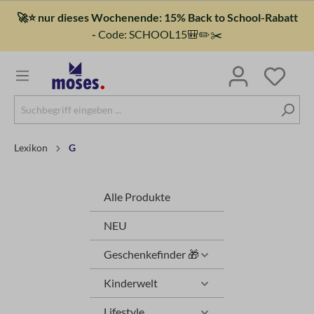
🚀⭐ nur dieses Wochenende: 15% Back to School-Rabatt
-
Code: SCHOOL15🎒✏️✂️
Lexikon
G
Alle Produkte
NEU
Geschenkefinder 🎁
Kinderwelt
Lifestyle