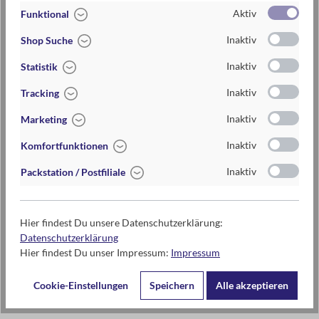
Hier findet ihr die
Aktiv
Geduldspielen "Great
Funktional
Lösungsvideos zu den
Minds".
Geduldspielen "Great
Inaktiv
Shop Suche
Minds - Die besten 5".
Inaktiv
Statistik
Mehr lesen
Mehr lesen
Inaktiv
Tracking
Inaktiv
Marketing
Great Minds - Die
Green Glass Door
Inaktiv
Komfortfunktionen
Fantastischen 5
Die Wort-Rätsel-
Inaktiv
Packstation / Postfiliale
Challenge - Hier findet
Hier findet ihr die
ihr die Spielanleitung zu
Lösungsvideos zu den
"Green Glass Door".
Geduldspielen "Great
Hier findest Du unsere Datenschutzerklärung:
Minds - Die
Datenschutzerklärung
Fantastischen 5".
Hier findest Du unser Impressum:
Impressum
Mehr lesen
Mehr lesen
Cookie-Einstellungen
Speichern
Alle akzeptieren