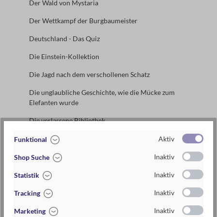
Der Wald von Mystaria
Der Wettkampf der Burgbaumeister
Deutschland - Das Quiz
Die Einstein-Kollektion
Die Jagd nach dem verschollenen Schatz
Die unglaubliche Geschichte, wie die Mücke zum
Elefanten wurde
Die verlassene Bibliothek
Don Carlo
Aktiv
Funktional
Dot to Dot
Inaktiv
Shop Suche
Dr. Grips Logikpuzzle
Inaktiv
Statistik
Inaktiv
Tracking
Inaktiv
Marketing
Lexikon Navigation