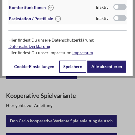
Inaktiv
Komfortfunktionen
Inaktiv
Packstation / Postfiliale
Don Carlo
Hier geht's zur Anleitung:
Hier findest Du unsere Datenschutzerklärung:
Datenschutzerklärung
Hier findest Du unser Impressum:
Impressum
Don Carlo Spielanleitung deutsch
Cookie-Einstellungen
Speichern
Alle akzeptieren
Don Carlo Spielanleitung englisch
Kooperative Spielvariante
Hier geht's zur Anleitung:
Don Carlo kooperative Variante Spielanleitung deutsch