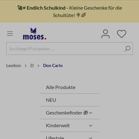
🚀⭐ Endlich Schulkind -
Kleine Geschenke für die
Schultüte! 🍭🌈
Lexikon
D
Don Carlo
Alle Produkte
NEU
Geschenkefinder 🎁
Kinderwelt
Lifestyle