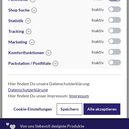
BrainBox
Inaktiv
Shop Suche
Buongiorno Signorina
Inaktiv
Statistik
Buzzles
Inaktiv
Tracking
Inaktiv
Marketing
Lexikon Navigation
Inaktiv
Komfortfunktionen
Inaktiv
Packstation / Postfiliale
Buzzles
Hier findest Du unsere Datenschutzerklärung:
Hier geht's zur Anleitung:
Datenschutzerklärung
Hier findest Du unser Impressum:
Impressum
Buzzles Spielanleitung
Cookie-Einstellungen
Speichern
Alle akzeptieren
Von uns liebevoll designte Produkte