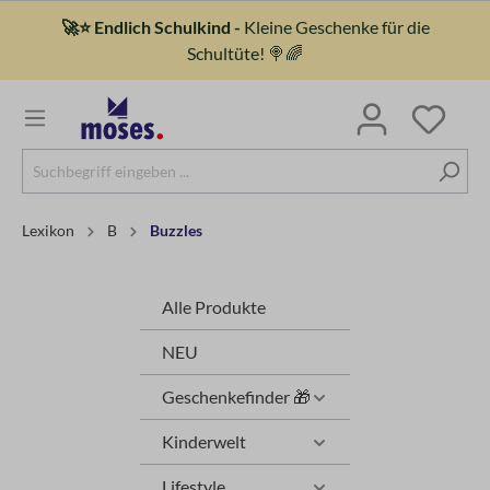
🚀⭐ Endlich Schulkind -
Kleine Geschenke für die
Schultüte! 🍭🌈
Lexikon
B
Buzzles
Alle Produkte
NEU
Geschenkefinder 🎁
Kinderwelt
Lifestyle