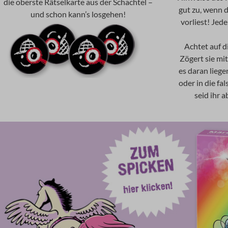
die oberste Rätselkarte aus der Schachtel –
gut zu, wenn d
und schon kann’s losgehen!
vorliest! Jede
Achtet auf d
Zögert sie mi
es daran liege
oder in die fal
seid ihr 