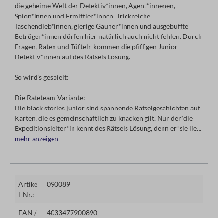
die geheime Welt der Detektiv*innen, Agent*innenen,
Spion*innen und Ermittler*innen. Trickreiche
Taschendieb*innen, gierige Gauner*innen und ausgebuffte
Betrüger*innen dürfen hier natürlich auch nicht fehlen. Durch
Fragen, Raten und Tüfteln kommen die pfiffigen Junior-
Detektiv*innen auf des Rätsels Lösung.
So wird’s gespielt:
Die Rateteam-Variante:
Die black stories junior sind spannende Rätselgeschichten auf
Karten, die es gemeinschaftlich zu knacken gilt. Nur der*die
Expeditionsleiter*in kennt des Rätsels Lösung, denn er*sie liest
das Rätsel auf der Vorderseite laut vor und darf zudem auch
mehr anzeigen
die Lösung auf der Rückseite genauestens studieren. Die
Abenteurer*innen versuchen nun durch Fragen, Raten und
Tüfteln der Lösung Schritt für Schritt auf die Spur zu kommen.
Artike
090089
Rätselprofi-Spielvariante:
l-Nr.:
Pro Spiel wird einee Rätselkarte gelöst. Nur die Spielleitung
kennt die Lösung und das Rateteam nähert sich dieser Schritt
EAN /
4033477900890