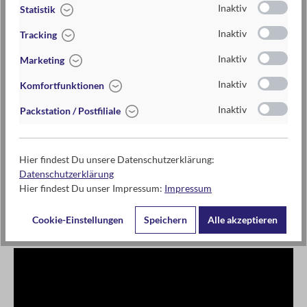
Inaktiv
Statistik
ca. 15 Min
Inaktiv
Tracking
Inaktiv
Marketing
ab 2 Spielenden
Inaktiv
Komfortfunktionen
Inaktiv
Packstation / Postfiliale
Kontaktdaten des Herstellers
moses. Verlag GmbH
Hier findest Du unsere Datenschutzerklärung:
Arnoldstr. 13d
Datenschutzerklärung
47906 Kempen
Hier findest Du unser Impressum:
Impressum
www.moses-verlag.de
info@moses-verlag.de
Cookie-Einstellungen
Speichern
Alle akzeptieren