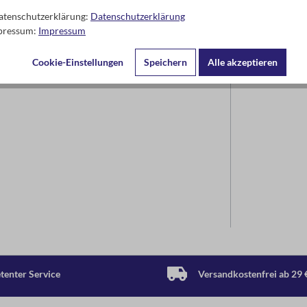
Arnoldstr. 13d
47906 Kempe
Datenschutzerklärung:
Datenschutzerklärung
mpressum:
Impressum
www.moses-ve
info@moses-ve
Cookie-Einstellungen
Speichern
Alle akzeptieren
enter Service
Versandkostenfrei ab 29 