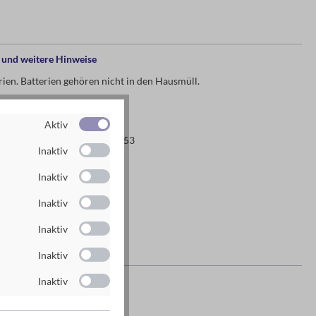
und weitere Hinweise
erien. Batterien gehören nicht in den Hausmüll.
n die Augen leuchten!
Aktiv
ierungsnummer: DE 7361 4453
Inaktiv
Inaktiv
Inaktiv
Inaktiv
Ladefunktion
Inaktiv
es Herstellers
Inaktiv
g GmbH