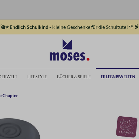
🚀⭐ Endlich Schulkind -
Kleine Geschenke für die Schultüte! 🍭🌈
DERWELT
LIFESTYLE
BÜCHER & SPIELE
ERLEBNISWELTEN
e Chapter