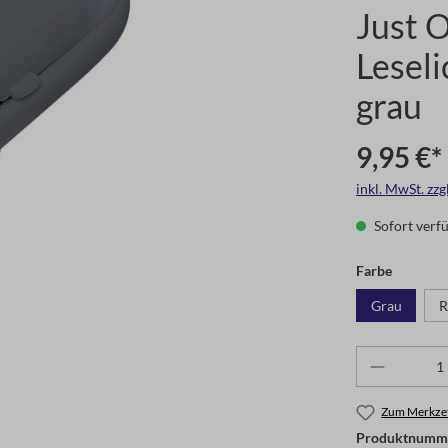
Just 
Lesel
grau
9,95 €*
inkl. MwSt. zz
Sofort verfü
Farbe
Grau
R
Zum Merkzet
Produktnumm