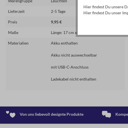
Warengruppe
Leuchten
Hier findest Du unsere 
Lieferzeit
2-5 Tage
Hier findest Du unser I
Preis
9,95 €
Maße
Länge: 17 cm x 4,2 cm
Materialien
Akku enthalten
Akku nicht auswechselbar
mit USB-C-Anschluss
Ladekabel nicht enthalten
Von uns liebevoll designte Produkte
Kompet