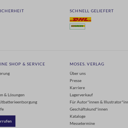
SICHERHEIT
SCHNELL GELIEFERT
INE SHOP & SERVICE
MOSES. VERLAG
ferung
Über uns
Presse
Karriere
gen & Lösungen
Lagerverkauf
ltbatterieentsorgung
Für Autor*innen & Illustrator*in
fe
Geschäftskund*innen
Kataloge
errufen
Messetermine