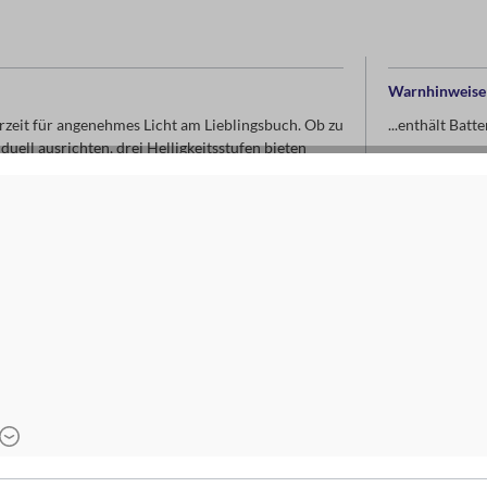
Warnhinweise 
rzeit für angenehmes Licht am Lieblingsbuch. Ob zu
...enthält Batt
duell ausrichten, drei Helligkeitsstufen bieten
 sicher am Lieblingsbuch.
Nicht direkt i
ar. In sanften Farben und mit handlicher Form ist
WEEE-Registr
als Standfläche
ten, Ladekabel nicht enthalten, ohne
ohne Schnell-
glich
Kontaktdaten d
moses. Verla