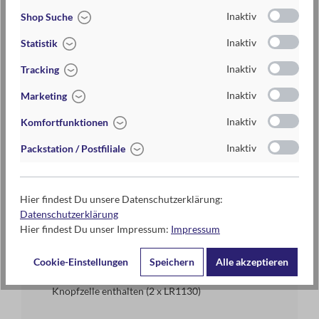
Inaktiv
Shop Suche
Lie
2-5 Tage
fer
Inaktiv
Statistik
zei
t
Inaktiv
Tracking
Pr
2,95 €
Inaktiv
Marketing
eis
Inaktiv
Komfortfunktionen
M
ca. 5 cm x 5 cm x 1,7 cm (B x H x T)
aß
Inaktiv
Packstation / Postfiliale
e
M
auswechselbar
Hier findest Du unsere Datenschutzerklärung:
ate
Datenschutzerklärung
ria
Schutzart IP44 (Schutz gegen Berührungen mit
Hier findest Du unser Impressum:
Impressum
lie
Werkzeug oder DrahtSchutz gegen Fremdkörper mit
n
∅ ≥ 1,0mm, Schutz gegen Spritzwasser aus allen
Richtungen)
Cookie-Einstellungen
Speichern
Alle akzeptieren
Knopfzelle enthalten (2 x LR1130)