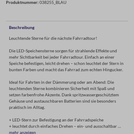
Produktnummer:
038255_BLAU
Beschreibung
Leuchtende Sterne für die nächste Fahrradtour!
Die LED-Speichensterne sorgen für strahlende Effekte und
mehr Sichtbarkeit bei jeder Fahrradtour. Einfach an einer
Speiche befestigen, leicht drehen – schon leuchtet der Stern in
bunten Farben und macht das Fahrrad zum echten Hingucker.
Ideal für Fahrten in der Dämmerung oder am Abend: Die
leuchtenden Sterne kombinieren Sicherheit mit Spaß und
setzen farbenfrohe Akzente. Dank spritzwassergeschütztem
Gehäuse und austauschbaren Batterien sind sie besonders
praktisch im Alltag.
+ LED-Stern zur Befestigung an der Fahrradspeiche
+ leuchtet durch einfaches Drehen – ein- und ausschaltbar
+ erhöht die Sichtbarkeit im Dunkeln
mehr anzeigen