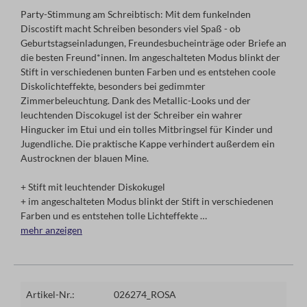
Party-Stimmung am Schreibtisch: Mit dem funkelnden
Discostift macht Schreiben besonders viel Spaß - ob
Geburtstagseinladungen, Freundesbucheinträge oder Briefe an
die besten Freund*innen. Im angeschalteten Modus blinkt der
Stift in verschiedenen bunten Farben und es entstehen coole
Diskolichteffekte, besonders bei gedimmter
Zimmerbeleuchtung. Dank des Metallic-Looks und der
leuchtenden Discokugel ist der Schreiber ein wahrer
Hingucker im Etui und ein tolles Mitbringsel für Kinder und
Jugendliche. Die praktische Kappe verhindert außerdem ein
Austrocknen der blauen Mine.
+ Stift mit leuchtender Diskokugel
+ im angeschalteten Modus blinkt der Stift in verschiedenen
Farben und es entstehen tolle Lichteffekte
+ mit Kappe
mehr anzeigen
3-fach sortiert. Einzelpreis.
Artikel-Nr.:
026274_ROSA