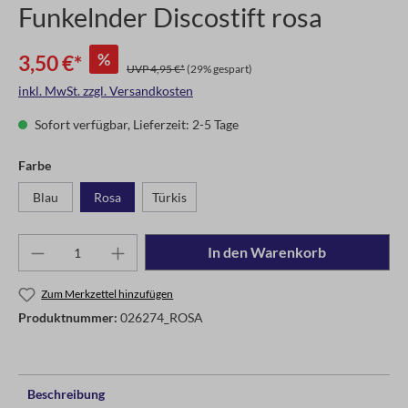
Funkelnder Discostift rosa
%
3,50 €*
UVP 4,95 €*
(29% gespart)
inkl. MwSt. zzgl. Versandkosten
Sofort verfügbar, Lieferzeit: 2-5 Tage
Farbe
Blau
Rosa
Türkis
In den Warenkorb
Zum Merkzettel hinzufügen
Produktnummer:
026274_ROSA
Beschreibung