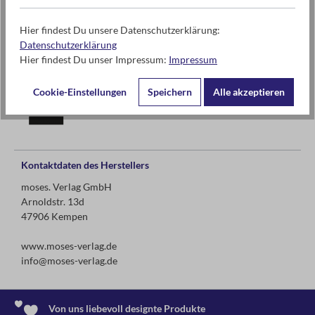
Warnhinweise und weitere Hinweise
...enthält Batterien. Batterien gehören nicht in den Hausmüll.
Hier findest Du unsere Datenschutzerklärung:
Datenschutzerklärung
WEEE-Registrierungsnummer: DE 7361 4453
Hier findest Du unser Impressum:
Impressum
Cookie-Einstellungen
Speichern
Alle akzeptieren
Kontaktdaten des Herstellers
moses. Verlag GmbH
Arnoldstr. 13d
47906 Kempen
www.moses-verlag.de
info@moses-verlag.de
Von uns liebevoll designte Produkte