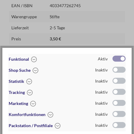
EAN / ISBN
4033477262745
Warengruppe
Stifte
Lieferzeit
2-5 Tage
Preis
3,50 €
Maße
Stiftlänge: ca. 16 cm
Aktiv
Funktional
Materialien
Knopfzelle enthalten (3 x AG4)
Inaktiv
Shop Suche
auswechselbar
Inaktiv
Statistik
Mine blau, auswechselbar
Inaktiv
Tracking
Inaktiv
Marketing
6-10 Jahre
Inaktiv
Komfortfunktionen
Inaktiv
Packstation / Postfiliale