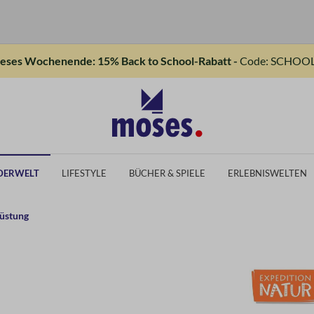
ieses Wochenende: 15% Back to School-Rabatt -
Code: SCHOOL
DERWELT
LIFESTYLE
BÜCHER & SPIELE
ERLEBNISWELTEN
üstung