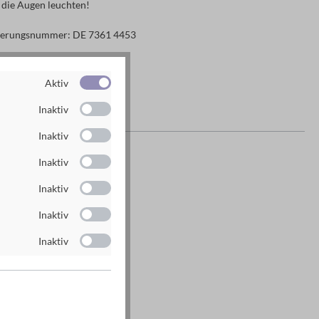
n die Augen leuchten!
ierungsnummer: DE 7361 4453
Aktiv
Inaktiv
Inaktiv
es Herstellers
Inaktiv
g GmbH
Inaktiv
n
Inaktiv
rlag.de
Inaktiv
rlag.de