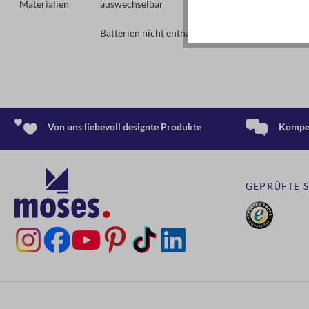
Materialien
auswechselbar
+ stoßfest
+ griffige Oberfläche
Batterien nicht enthalten (2 x AA)
+ mit Handschlaufe
Von uns liebevoll designte Produkte
Kompet
GEPRÜFTE 