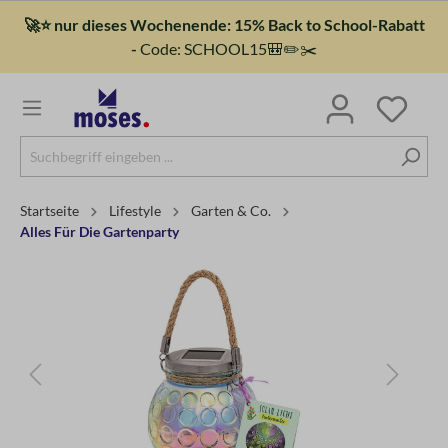
🚀⭐ nur dieses Wochenende: 15% Back to School-Rabatt
-
Code: SCHOOL15🎒✏️✂️
Startseite
Lifestyle
Garten & Co.
Alles Für Die Gartenparty