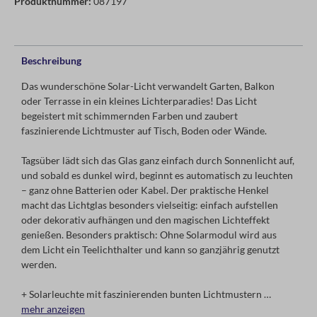
Produktnummer:
087197
Beschreibung
Das wunderschöne Solar-Licht verwandelt Garten, Balkon
oder Terrasse in ein kleines Lichterparadies! Das Licht
begeistert mit schimmernden Farben und zaubert
faszinierende Lichtmuster auf Tisch, Boden oder Wände.
Tagsüber lädt sich das Glas ganz einfach durch Sonnenlicht auf,
und sobald es dunkel wird, beginnt es automatisch zu leuchten
– ganz ohne Batterien oder Kabel. Der praktische Henkel
macht das Lichtglas besonders vielseitig: einfach aufstellen
oder dekorativ aufhängen und den magischen Lichteffekt
genießen. Besonders praktisch: Ohne Solarmodul wird aus
dem Licht ein Teelichthalter und kann so ganzjährig genutzt
werden.
+ Solarleuchte mit faszinierenden bunten Lichtmustern
+ lädt sich tagsüber durch Sonnenlicht auf
mehr anzeigen