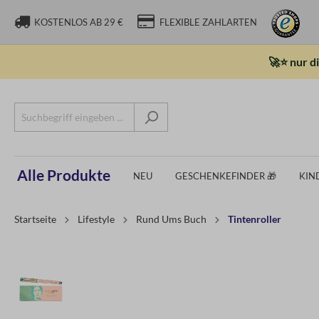
KOSTENLOS AB 29 €
FLEXIBLE ZAHLARTEN
🚀⭐ nur d
Alle Produkte
NEU
GESCHENKEFINDER 🎁
KIN
Startseite
Lifestyle
Rund Ums Buch
Tintenroller