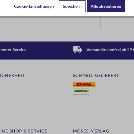
Cookie-Einstellungen
Speichern
Alle akzeptieren
zahlreiche Essays und Romane wie Ein Zimmer für
 der Autorin der Moderne waren und sind auch für
. Das sanfte Rosa, aufwendige Golddetails und ein
enter Service
Versandkostenfrei ab 29 
für alle, die die bedeutende Literatur Virginia
SICHERHEIT
SCHNELL GELIEFERT
INE SHOP & SERVICE
MOSES. VERLAG