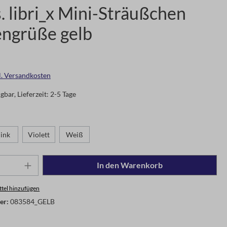
 libri_x Mini-Sträußchen
ngrüße gelb
gl. Versandkosten
gbar, Lieferzeit: 2-5 Tage
ink
Violett
Weiß
In den Warenkorb
tel hinzufügen
er:
083584_GELB