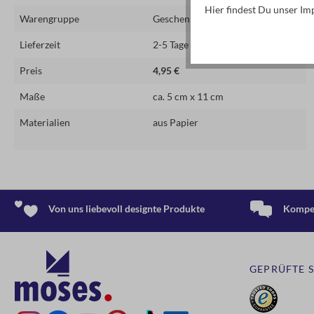
Hier findest Du unser I
Warengruppe
Geschenkartikel
Lieferzeit
2-5 Tage
Preis
4,95 €
Maße
ca. 5 cm x 11 cm
Materialien
aus Papier
Von uns liebevoll designte Produkte
Kompet
GEPRÜFTE 