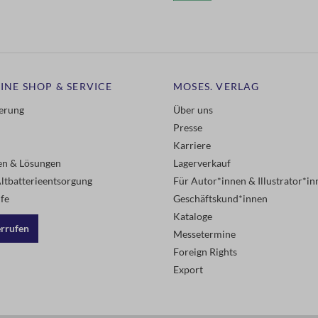
INE SHOP & SERVICE
MOSES. VERLAG
ferung
Über uns
Presse
Karriere
gen & Lösungen
Lagerverkauf
ltbatterieentsorgung
Für Autor*innen & Illustrator*in
fe
Geschäftskund*innen
Kataloge
errufen
Messetermine
Foreign Rights
Export