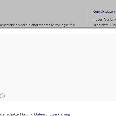
Kontaktdaten d
moses. Verla
mensträuße sind ein charmantes Mitbringsel für
Arnoldstr. 13d
 dem Tisch oder einfach so – die Trockenblumen
47906 Kempe
love" ganz ohne viele Worte ihre eigene
www.moses-ve
info@moses-ve
Datenschutzerklärung:
Datenschutzerklärung