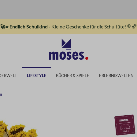
🚀⭐ Endlich Schulkind -
Kleine Geschenke für die Schultüte! 🍭🌈
DERWELT
LIFESTYLE
BÜCHER & SPIELE
ERLEBNISWELTEN
en