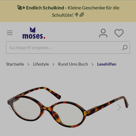
🚀⭐ Endlich Schulkind -
Kleine Geschenke für die
Schultüte! 🍭🌈
Startseite
Lifestyle
Rund Ums Buch
Lesehilfen