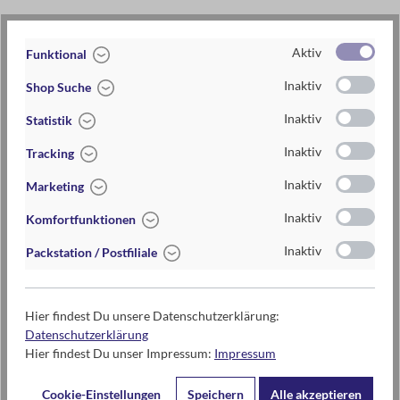
3-fach sortiert. Einzelpreis.
Aktiv
Funktional
Inaktiv
Shop Suche
Artikel-Nr.:
083594_BRAUN
Inaktiv
Statistik
EAN / ISBN
4033477835949
Inaktiv
Tracking
Warengruppe
Brillen und Lesehilfen
Inaktiv
Marketing
Lieferzeit
2-5 Tage
Inaktiv
Komfortfunktionen
Preis
12,95 €
Inaktiv
Packstation / Postfiliale
Maße
Brille: ca.13,5 cm x 4 cm x 2 cm
Materialien
aus Kunststoff
Hier findest Du unsere Datenschutzerklärung:
Datenschutzerklärung
Hier findest Du unser Impressum:
Impressum
Kontaktdaten des Herstellers
Cookie-Einstellungen
Speichern
Alle akzeptieren