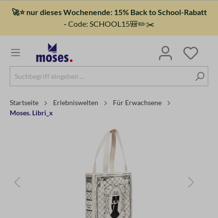
🚀⭐ nur dieses Wochenende: 15% Back to School-Rabatt
-
Code: SCHOOL15🎒✏️✂️
Startseite
Erlebniswelten
Für Erwachsene
Moses. Libri_x