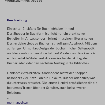
Produktnummer:
083556
Beschreibung
Ein echter Blickfang für Buchliebhaber*innen!
Der Shopper in Buchform ist nicht nur ein praktischer
Begleiter im Alltag, sondern bringt mit seinem literarischen
Design deine Liebe zu Büchern stilvoll zum Ausdruck. Mit dem
auffälligen Umschlag-Design, der buchähnlichen Seitenoptik
und der symbolischen Botschaft auf Vorder- und Rückseite ist
er das perfekte Statement-Accessoire für den Alltag, den
Bücherladen oder den nächsten Ausflug in die Bibliothek.
Dank des extra breiten Standbodens bietet der Shopper
besonders viel Platz – ob für Einkäufe, Bücher oder alles, was
du unterwegs brauchst. Die langen Henkel ermöglichen dir ein
bequemes Tragen über der Schulter, auch bei schwerer
Beladung.
Ein stilvolles Must-have für alle, die ihre Bücherliebe gerne
mehr anzeigen