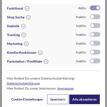
Aktiv
Funktional
Artikel-Nr.:
083589_BEIGE
Inaktiv
Shop Suche
EAN / ISBN
4033477835895
Inaktiv
Statistik
Warengruppe
Deko
Inaktiv
Tracking
Lieferzeit
2-5 Tage
Inaktiv
Marketing
Preis
4,95 €
Inaktiv
Komfortfunktionen
Maße
Höhe: ca. 4 cm
Inaktiv
Packstation / Postfiliale
Materialien
aus Keramik
Hier findest Du unsere Datenschutzerklärung:
Datenschutzerklärung
Hier findest Du unser Impressum:
Impressum
Kontaktdaten des Herstellers
moses. Verlag GmbH
Cookie-Einstellungen
Speichern
Alle akzeptieren
Arnoldstr. 13d