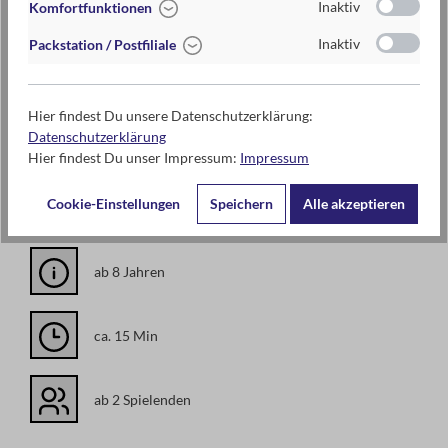
Inaktiv
Komfortfunktionen
Preis
5,95 €
Inaktiv
Packstation / Postfiliale
Maße
ca. 9,4 cm x 13,3 cm x 1,4 cm (B x H x T)
Materi
Für dieses Produkt finanziert moses.
Hier findest Du unsere Datenschutzerklärung:
alien
Klimaschutzprojekte.
Datenschutzerklärung
Hier findest Du unser Impressum:
Impressum
Papier aus verantwortungsvoller Forstwirtschaft
mit ökologischen und sozialen Standards
Cookie-Einstellungen
Speichern
Alle akzeptieren
ab 8 Jahren
ca. 15 Min
ab 2 Spielenden