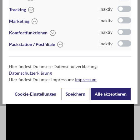
Inaktiv
Tracking
ab 2 Spielenden
Inaktiv
Marketing
Inaktiv
Komfortfunktionen
Inaktiv
Packstation / Postfiliale
Kontaktdaten des Herstellers
moses. Verlag GmbH
Arnoldstr. 13d
Hier findest Du unsere Datenschutzerklärung:
47906 Kempen
Datenschutzerklärung
Hier findest Du unser Impressum:
Impressum
www.moses-verlag.de
info@moses-verlag.de
Cookie-Einstellungen
Speichern
Alle akzeptieren