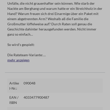
Unfälle, die nicht grauenhafter sein können. Wie starb der
Nackte am Berghang und warum hatte er ein Streichholz in der
Hand? Warum freuen sich drei Einarmige über ein Paket mit
einem abgetrennten Arm? Weshalb aß die Familie die
Großmutter löffelweise auf? Durch Raten soll genau die
Geschichte dahinter herausgefunden werden. Nicht immer
ganz so einfach…
So wird’s gespielt:
Die Rateteam-Variante:
Das Kartenset enthält 50 knifflige, rabenschwarze Rätselkarten
mehr anzeigen
für Teenager und Erwachsene, die es durch geschicktes Fragen
zu lösen gilt. Am meisten Spaß macht es, black stories
zusammen mit Freund*innen zu knacken. Eine*r, der*die
Gebieter*in, nimmt eine Karte aus dem Stapel, liest die kurze
Artike
090048
Geschichte vor, die auf derVorderseite der Karte steht. Auf der
l-Nr.:
Rückseite der Karte findet sich die Antwort, die der*die
Gebieter*in natürlich für sich behält. Nun muss das Ratevolk
EAN /
4033477900487
sich an die Auflösung der Geschichte „heranfragen“. Dabei
ISBN
sollten die Fragen so formuliert sein, dass man sie mit „ja“ oder