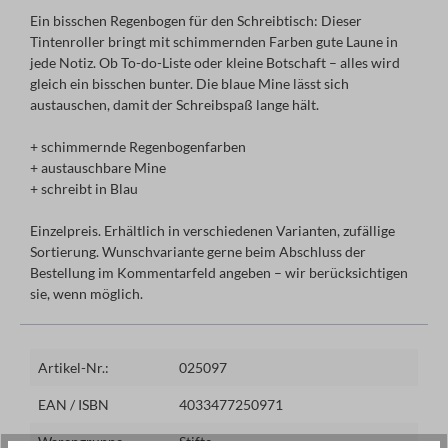
Ein bisschen Regenbogen für den Schreibtisch: Dieser
Tintenroller bringt mit schimmernden Farben gute Laune in
jede Notiz. Ob To-do-Liste oder kleine Botschaft – alles wird
gleich ein bisschen bunter. Die blaue Mine lässt sich
austauschen, damit der Schreibspaß lange hält.
+ schimmernde Regenbogenfarben
+ austauschbare Mine
+ schreibt in Blau
Einzelpreis. Erhältlich in verschiedenen Varianten, zufällige
Sortierung. Wunschvariante gerne beim Abschluss der
Bestellung im Kommentarfeld angeben – wir berücksichtigen
sie, wenn möglich.
Artikel-Nr.:
025097
EAN / ISBN
4033477250971
Warengruppe
Stifte