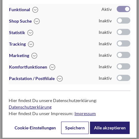
Aktiv
Lieferzeit
2-5 Tage
Funktional
Inaktiv
Preis
3,95 €
Shop Suche
Inaktiv
Maße
Länge: 14,5 cm
Statistik
Inaktiv
Materialien
aus Metall
Tracking
Inaktiv
Marketing
Mine blau, auswechselbar
Inaktiv
Komfortfunktionen
Inaktiv
Packstation / Postfiliale
Kontaktdaten des Herstellers
moses. Verlag GmbH
Hier findest Du unsere Datenschutzerklärung:
Arnoldstr. 13d
Datenschutzerklärung
47906 Kempen
Hier findest Du unser Impressum:
Impressum
www.moses-verlag.de
Cookie-Einstellungen
Speichern
Alle akzeptieren
info@moses-verlag.de