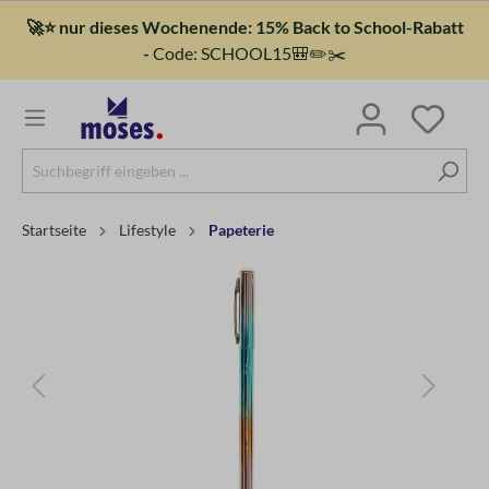
🚀⭐ nur dieses Wochenende: 15% Back to School-Rabatt
-
Code: SCHOOL15🎒✏️✂️
Startseite
Lifestyle
Papeterie