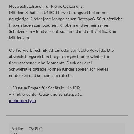
Neue Schätzfragen für kleine Quizprofis!
Mit dem Schätz it JUNIOR Erweiterungsset bekommen
neugierige Kinder jede Menge neuen Ratespaß. 50 zusätzliche
Fragen laden zum Staunen, Knobeln und gemeinsamen
Schätzen ein – kindgerecht, spannend und mit viel Spaß am
Mitdenken.
Ob Tierwelt, Technik, Alltag oder verrückte Rekorde: Die
abwechslungsreichen Fragen sorgen immer wieder für
überraschende Aha-Momente. Dank der drei
Schwierigkeitsgrade können Kinder spielerisch Neues
entdecken und gemeinsam rätseln.
+ 50 neue Fragen für Schätz it JUNIOR
+ kindgerechter Quiz- und Schätzspaß
+ Themen aus Wissen, Alltag, Natur und Technik
mehr anzeigen
+ mit 3 Schwierigkeitsgraden
+ ideal für Familien, Kindergeburtstage und Spielenachmittage
+ nur spielbar mit dem Hauptspiel
Artike
090971
Autor: Ralf zur Linde