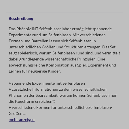
Beschreibung
Das PhänoMINT Seifenblasenlabor ermöglicht spannende
Experimente rund um Seifenblasen. Mit verschiedenen
Formen und Bauteilen lassen sich Seifenblasen in
unterschiedlichen Größen und Strukturen erzeugen. Das Set
zeigt spielerisch, warum Seifenblasen rund sind, und vermittelt
dabei grundlegende wissenschaftliche Prinzipien. Eine
abwechslungsreiche Kombination aus Spiel, Experiment und
Lernen für neugierige Kinder.
+ spannende Experimente mit Seifenblasen
+ zusätzliche Informationen zu dem wissenschaftlichen
Phänomen der Sparsamkeit (warum können Seifenblasen nur
die Kugelform erreichen?)
+ verschiedene Formen für unterschiedliche Seifenblasen-
Größen
+ inklusive Seifenblasen-Konzentrat (ergibt ca. 600 ml
mehr anzeigen
Flüssigkeit)