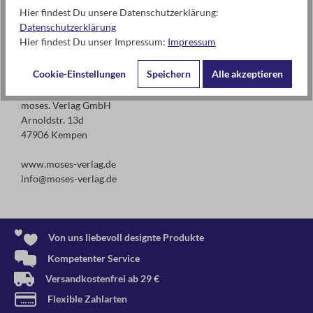
Hier findest Du unsere Datenschutzerklärung:
Achtung! Nicht geeignet für Kinder unter 3 Jahren.
Datenschutzerklärung
Erstickungsgefahr wegen verschluckbarer Kleinteile!
Hier findest Du unser Impressum:
Impressum
Cookie-Einstellungen
Speichern
Alle akzeptieren
Kontaktdaten des Herstellers
moses. Verlag GmbH
Arnoldstr. 13d
47906 Kempen
www.moses-verlag.de
info@moses-verlag.de
Von uns liebevoll designte Produkte
Kompetenter Service
Versandkostenfrei ab 29 €
Flexible Zahlarten