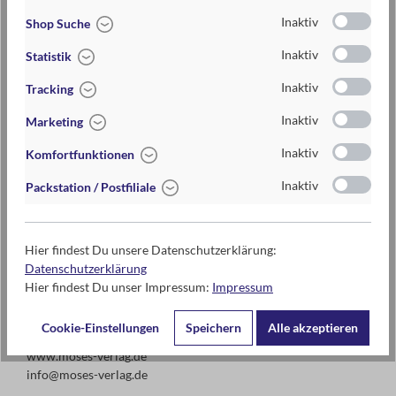
Artikel-Nr.:
063401_WUENSCHE
Inaktiv
Shop Suche
EAN / ISBN
4033477634016
Inaktiv
Statistik
Warengruppe
Geschenkartikel
Inaktiv
Tracking
Lieferzeit
2-5 Tage
Inaktiv
Marketing
Preis
6,95 €
Inaktiv
Komfortfunktionen
Maße
ca. 7,5 cm x Ø 5,5 cm
Inaktiv
Packstation / Postfiliale
Hier findest Du unsere Datenschutzerklärung:
Kontaktdaten des Herstellers
Datenschutzerklärung
moses. Verlag GmbH
Hier findest Du unser Impressum:
Impressum
Arnoldstr. 13d
47906 Kempen
Cookie-Einstellungen
Speichern
Alle akzeptieren
www.moses-verlag.de
info@moses-verlag.de