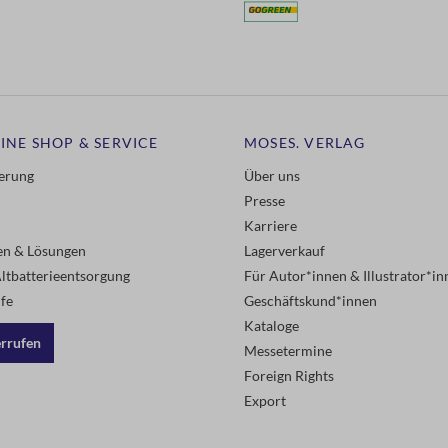
INE SHOP & SERVICE
MOSES. VERLAG
ferung
Über uns
Presse
Karriere
gen & Lösungen
Lagerverkauf
ltbatterieentsorgung
Für Autor*innen & Illustrator*in
fe
Geschäftskund*innen
Kataloge
errufen
Messetermine
Foreign Rights
Export