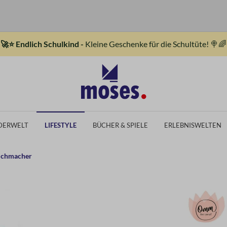
🚀⭐ Endlich Schulkind -
Kleine Geschenke für die Schultüte! 🍭🌈
DERWELT
LIFESTYLE
BÜCHER & SPIELE
ERLEBNISWELTEN
lichmacher