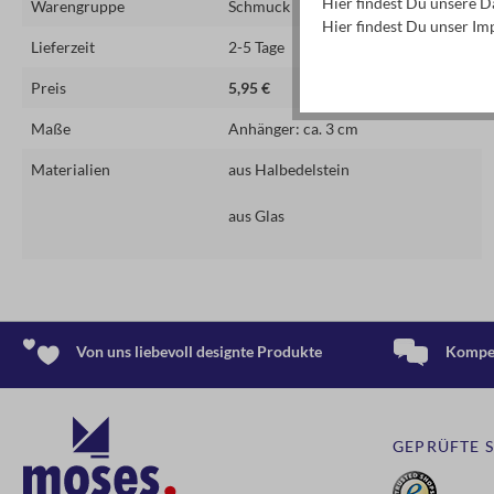
Hier findest Du unsere 
Warengruppe
Schmuck
Hier findest Du unser I
Lieferzeit
2-5 Tage
Preis
5,95 €
Maße
Anhänger: ca. 3 cm
Materialien
aus Halbedelstein
aus Glas
Von uns liebevoll designte Produkte
Kompet
GEPRÜFTE 