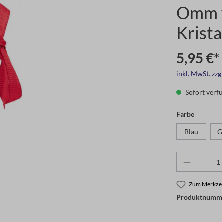
Omm f
Krista
5,95 €*
inkl. MwSt. zz
Sofort verfü
Farbe
Blau
G
Zum Merkzet
Produktnumm