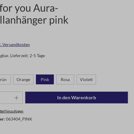
or you Aura-
llanhänger pink
gl. Versandkosten
gbar, Lieferzeit: 2-5 Tage
rün
Orange
Pink
Rosa
Violett
In den Warenkorb
tel hinzufügen
er:
063404_PINK