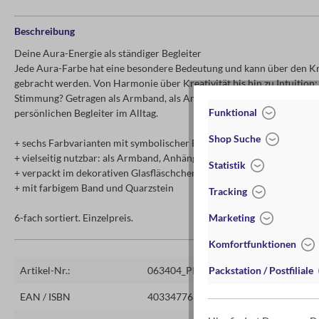
Beschreibung
Deine Aura-Energie als ständiger Begleiter
Jede Aura-Farbe hat eine besondere Bedeutung und kann über den K
gebracht werden. Von Harmonie über Kreativität bis hin zu Intuition: 
Stimmung? Getragen als Armband, als Anhänger oder in der Verwendun
Funktional
persönlichen Begleiter im Alltag.
Shop Suche
+ sechs Farbvarianten mit symbolischer Bedeutung
+ vielseitig nutzbar: als Armband, Anhänger oder Lesezeichen
Statistik
+ verpackt im dekorativen Glasfläschchen
+ mit farbigem Band und Quarzstein
Tracking
6-fach sortiert. Einzelpreis.
Marketing
Komfortfunktionen
Artikel-Nr.:
063404_PINK
Packstation / Postfiliale
EAN / ISBN
4033477634047