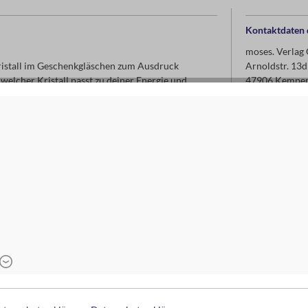
Kontaktdaten d
moses. Verla
ristall im Geschenkgläschen zum Ausdruck
Arnoldstr. 13d
welcher Kristall passt zu deiner Energie und
47906 Kempe
g als Lesezeichen wird der Kristall zu einem
www.moses-ve
info@moses-ve