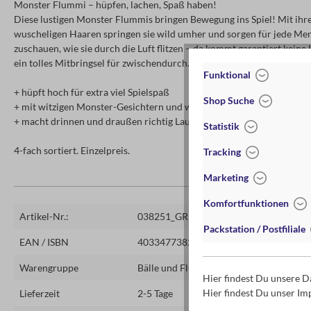
Monster Flummi – hüpfen, lachen, Spaß haben!
Diese lustigen Monster Flummis bringen Bewegung ins Spiel! Mit ihr
wuscheligen Haaren springen sie wild umher und sorgen für jede Men
zuschauen, wie sie durch die Luft flitzen – da kommt garantiert keine
ein tolles Mitbringsel für zwischendurch.
Funktional
+ hüpft hoch für extra viel Spielspaß
Shop Suche
+ mit witzigen Monster-Gesichtern und wuscheligen Haaren
+ macht drinnen und draußen richtig Laune
Statistik
4-fach sortiert. Einzelpreis.
Tracking
Marketing
Komfortfunktionen
Artikel-Nr.:
038251_GRUEN
Packstation / Postfiliale
EAN / ISBN
4033477382511
Warengruppe
Bälle und Flummis
Hier findest Du unsere 
Hier findest Du unser I
Lieferzeit
2-5 Tage