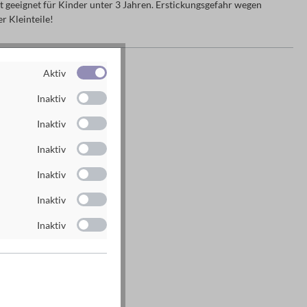
 geeignet für Kinder unter 3 Jahren. Erstickungsgefahr wegen
r Kleinteile!
es Herstellers
Aktiv
g GmbH
Inaktiv
n
Inaktiv
rlag.de
Inaktiv
rlag.de
Inaktiv
Inaktiv
Inaktiv