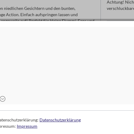
Achtung! Nicht
en niedlichen Gesichtern und den bunten,
verschluckbare
ge Action. Einfach aufspringen lassen und
 Langeweile auf! Perfekt für kleine Flummi-Fans und
Kontaktdaten d
moses. Verla
Arnoldstr. 13d
47906 Kempe
www.moses-ve
info@moses-ve
3-5 Jahre , 6-10 Jahre
Datenschutzerklärung:
Datenschutzerklärung
mpressum:
Impressum