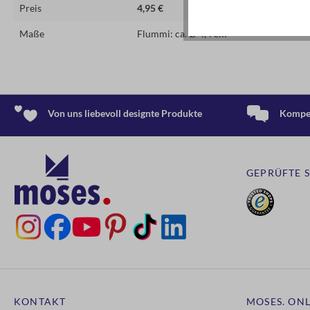
Preis
4,95 €
Maße
Flummi: ca. Ø 4,4 cm
Von uns liebevoll designte Produkte
Kompet
GEPRÜFTE 
KONTAKT
MOSES. ONL