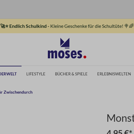
🚀⭐ Endlich Schulkind -
Kleine Geschenke für die Schultüte! 🍭🌈
DERWELT
LIFESTYLE
BÜCHER & SPIELE
ERLEBNISWELTEN
Für Zwischendurch
Monst
4,95 €*