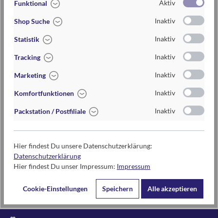
Aktiv
Funktional
Maße
ca. 7 cm x 11 cm x 1,5 cm (B x H x T)
Inaktiv
Shop Suche
Materialien
aus Papier
Inaktiv
Statistik
Inaktiv
Tracking
6-10 Jahre
Inaktiv
Marketing
Inaktiv
Komfortfunktionen
Inaktiv
Packstation / Postfiliale
Kontaktdaten des Herstellers
moses. Verlag GmbH
Arnoldstr. 13d
Hier findest Du unsere Datenschutzerklärung:
47906 Kempen
Datenschutzerklärung
Hier findest Du unser Impressum:
Impressum
www.moses-verlag.de
info@moses-verlag.de
Cookie-Einstellungen
Speichern
Alle akzeptieren