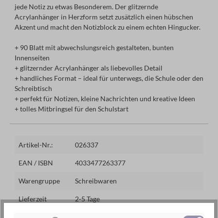
jede Notiz zu etwas Besonderem. Der glitzernde
Acrylanhänger in Herzform setzt zusätzlich einen hübschen
Akzent und macht den Notizblock zu einem echten Hingucker.
+ 90 Blatt mit abwechslungsreich gestalteten, bunten
Innenseiten
+ glitzernder Acrylanhänger als liebevolles Detail
+ handliches Format – ideal für unterwegs, die Schule oder den
Schreibtisch
+ perfekt für Notizen, kleine Nachrichten und kreative Ideen
+ tolles Mitbringsel für den Schulstart
Artikel-Nr.:
026337
EAN / ISBN
4033477263377
Warengruppe
Schreibwaren
Lieferzeit
2-5 Tage
Preis
4,95 €