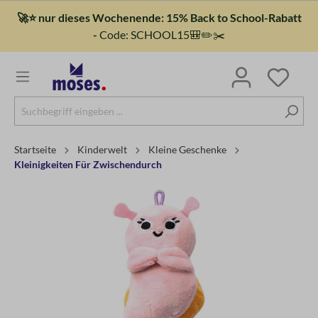
🚀⭐ nur dieses Wochenende: 15% Back to School-Rabatt
-
Code: SCHOOL15🎒✏️✂️
Startseite
Kinderwelt
Kleine Geschenke
Kleinigkeiten Für Zwischendurch