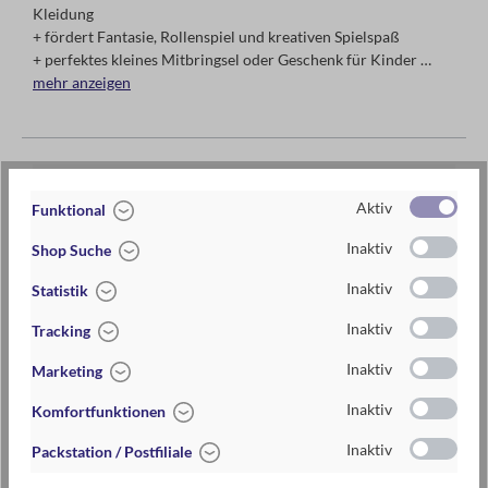
Kleidung
+ fördert Fantasie, Rollenspiel und kreativen Spielspaß
+ perfektes kleines Mitbringsel oder Geschenk für Kinder
mehr anzeigen
6-fach sortiert. Einzelpreis.
Artikel-Nr.:
016211_SCHNECKE
Aktiv
Funktional
EAN / ISBN
4033477162113
Inaktiv
Shop Suche
Warengruppe
Plüsch
Inaktiv
Statistik
Lieferzeit
2-5 Tage
Inaktiv
Tracking
Preis
5,95 €
Inaktiv
Marketing
Maße
Biene: 4,5 cm x 10 cm x 3 cm (B x H x T)
Inaktiv
Komfortfunktionen
Materialien
aus Plüsch
Inaktiv
Packstation / Postfiliale
Handwäsche empfohlen