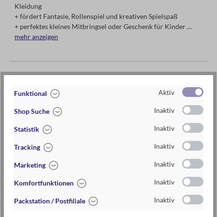
Kleidung
+ fördert Fantasie, Rollenspiel und kreativen Spielspaß
+ perfektes kleines Mitbringsel oder Geschenk für Kinder
mehr anzeigen
6-fach sortiert. Einzelpreis.
Artikel-Nr.:
016211_SCHMETTERLING
Aktiv
Funktional
EAN / ISBN
4033477162113
Inaktiv
Shop Suche
Warengruppe
Plüsch
Inaktiv
Statistik
Lieferzeit
2-5 Tage
Inaktiv
Tracking
Preis
5,95 €
Inaktiv
Marketing
Maße
Biene: 4,5 cm x 10 cm x 3 cm (B x H x T)
Inaktiv
Komfortfunktionen
Materialien
aus Plüsch
Inaktiv
Packstation / Postfiliale
Handwäsche empfohlen