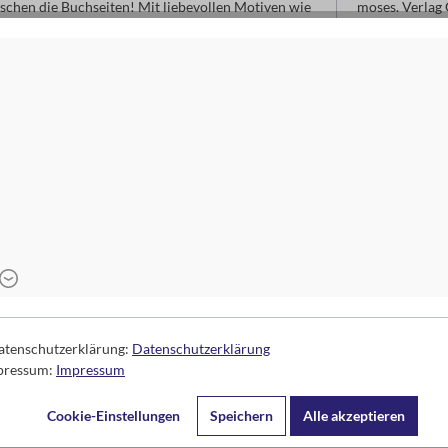
schen die Buchseiten! Mit liebevollen Motiven wie
moses. Verla
 zuverlässig die richtige Seite fest. Perfekt für
Arnoldstr. 13d
s- und Bücherfans.
47906 Kempe
www.moses-ve
info@moses-ve
Datenschutzerklärung:
Datenschutzerklärung
mpressum:
Impressum
Cookie-Einstellungen
Speichern
Alle akzeptieren