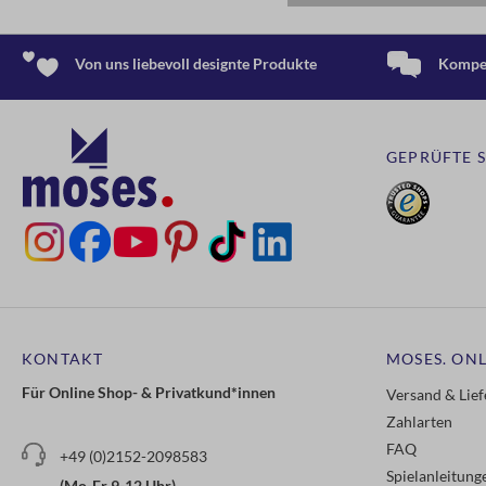
Von uns liebevoll designte Produkte
Kompet
GEPRÜFTE 
KONTAKT
MOSES. ONL
Für Online Shop- & Privatkund*innen
Versand & Lie
Zahlarten
FAQ
+49 (0)2152-2098583
Spielanleitun
(Mo-Fr 9-12 Uhr)