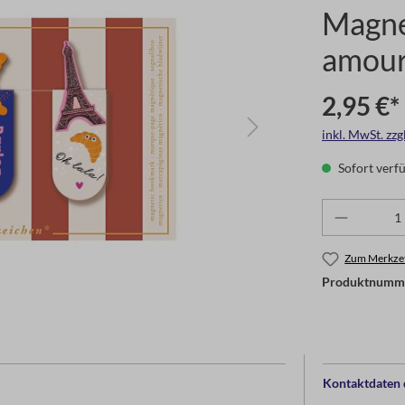
Magne
amou
2,95 €*
inkl. MwSt. zz
Sofort verfü
Zum Merkzet
Produktnumm
Kontaktdaten d