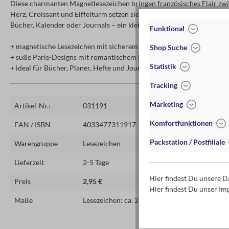
Diese charmanten Magnetlesezeichen bringen französisches Flair zwi
Herz, Croissant und Eiffelturm setzen sie verspielte Akzente und halten
Bücher, Kalender oder Journals – ein kleines Accessoire für alle Pari
Funktional
+ magnetische Lesezeichen mit sicherem Halt ohne Verrutschen
Shop Suche
+ süße Paris-Designs mit romantischem French-Touch
Statistik
+ ideal für Bücher, Planer, Hefte und Journals
Tracking
Marketing
Artikel-Nr.:
031191
Komfortfunktionen
EAN / ISBN
4033477311917
Packstation / Postfiliale
Warengruppe
Lesezeichen
Lieferzeit
2-5 Tage
Hier findest Du unsere 
Preis
2,95 €
Hier findest Du unser I
Maße
Lesezeichen: ca. 2,1 cm x 5,5 cm