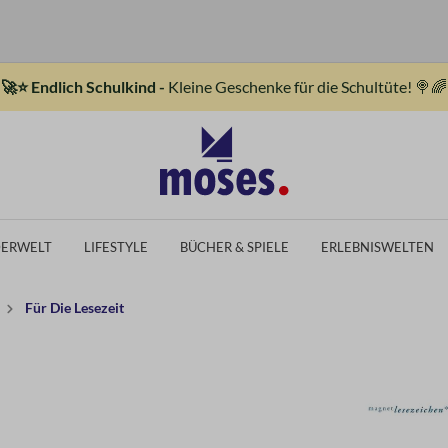
🚀⭐ Endlich Schulkind -
Kleine Geschenke für die Schultüte! 🍭🌈
DERWELT
LIFESTYLE
BÜCHER & SPIELE
ERLEBNISWELTEN
Für Die Lesezeit