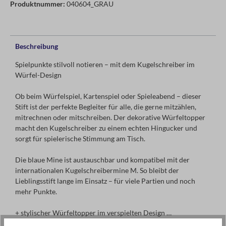
Produktnummer:
040604_GRAU
Beschreibung
Spielpunkte stilvoll notieren – mit dem Kugelschreiber im
Würfel-Design
Ob beim Würfelspiel, Kartenspiel oder Spieleabend – dieser
Stift ist der perfekte Begleiter für alle, die gerne mitzählen,
mitrechnen oder mitschreiben. Der dekorative Würfeltopper
macht den Kugelschreiber zu einem echten Hingucker und
sorgt für spielerische Stimmung am Tisch.
Die blaue Mine ist austauschbar und kompatibel mit der
internationalen Kugelschreibermine M. So bleibt der
Lieblingsstift lange im Einsatz – für viele Partien und noch
mehr Punkte.
+ stylischer Würfeltopper im verspielten Design
+ schreibt in Blau, Mine austauschbar
mehr anzeigen