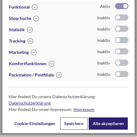
+ liegt angenehm in der Hand – ideal für Vielspieler*innen
Aktiv
Funktional
+ das passende Accessoire für Spielefans
Inaktiv
Shop Suche
2-fach sortiert. Einzelpreis.
Artikel-Nr.:
040604_GRAU
Inaktiv
Statistik
EAN / ISBN
4033477406040
Inaktiv
Tracking
Warengruppe
Stifte
Inaktiv
Marketing
Lieferzeit
2-5 Tage
Inaktiv
Komfortfunktionen
Preis
4,95 €
Inaktiv
Packstation / Postfiliale
Maße
Länge: ca. 14,5 cm
Hier findest Du unsere Datenschutzerklärung:
Datenschutzerklärung
Kontaktdaten des Herstellers
Hier findest Du unser Impressum:
Impressum
moses. Verlag GmbH
Cookie-Einstellungen
Speichern
Alle akzeptieren
Arnoldstr. 13d
47906 Kempen