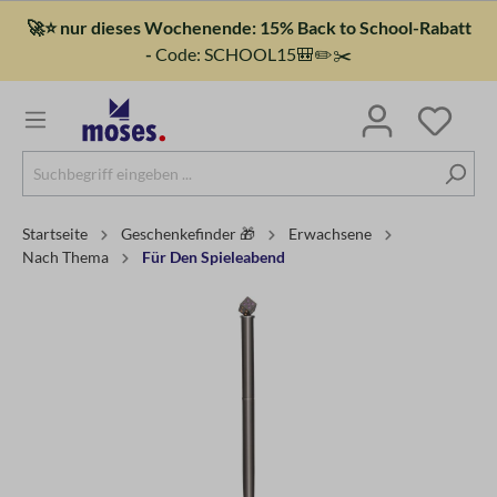
🚀⭐ nur dieses Wochenende: 15% Back to School-Rabatt
-
Code: SCHOOL15🎒✏️✂️
Startseite
Geschenkefinder 🎁
Erwachsene
Nach Thema
Für Den Spieleabend