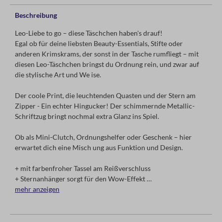
Beschreibung
Leo-Liebe to go – diese Täschchen haben's drauf!
Egal ob für deine liebsten Beauty-Essentials, Stifte oder
anderen Krimskrams, der sonst in der Tasche rumfliegt – mit
diesen Leo-Täschchen bringst du Ordnung rein, und zwar auf
die stylische Art und We ise.
Der coole Print, die leuchtenden Quasten und der Stern am
Zipper - Ein echter Hingucker! Der schimmernde Metallic-
Schriftzug bringt nochmal extra Glanz ins Spiel.
Ob als Mini-Clutch, Ordnungshelfer oder Geschenk – hier
erwartet dich eine Misch ung aus Funktion und Design.
+ mit farbenfroher Tassel am Reißverschluss
+ Sternanhänger sorgt für den Wow-Effekt
+ stylischer Metallic-Schriftzug
mehr anzeigen
+ perfekt für unterwegs oder zu Hause
4-fach sortiert. Einzelpreis.