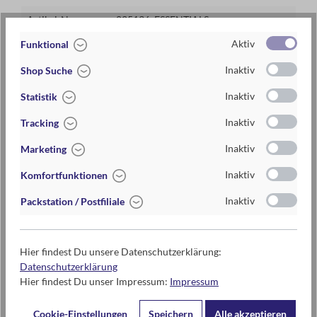
Artikel-Nr.:
025136_ESSENTIALS
Aktiv
Funktional
EAN / ISBN
4033477251367
Inaktiv
Shop Suche
Warengruppe
Taschen
Inaktiv
Statistik
Lieferzeit
2-5 Tage
Inaktiv
Tracking
Preis
7,95 €
Inaktiv
Marketing
Maße
ca. 18 cm x 13 cm
Inaktiv
Komfortfunktionen
Materialien
100% Baumwolle
Inaktiv
Packstation / Postfiliale
85% Polyester, 15% Baumwolle
Handwäsche empfohlen
Hier findest Du unsere Datenschutzerklärung:
Datenschutzerklärung
Hier findest Du unser Impressum:
Impressum
Kontaktdaten des Herstellers
Cookie-Einstellungen
Speichern
Alle akzeptieren