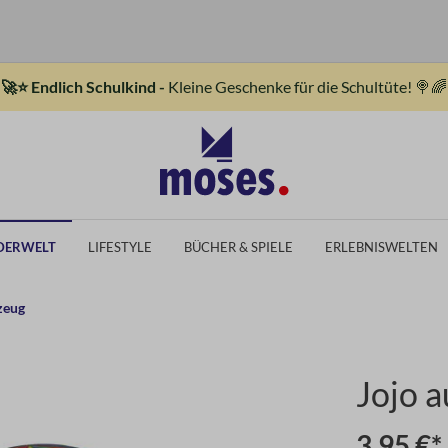
🚀⭐ Endlich Schulkind -
Kleine Geschenke für die Schultüte! 🍭🌈
DERWELT
LIFESTYLE
BÜCHER & SPIELE
ERLEBNISWELTEN
zeug
Jojo a
3,95 €*