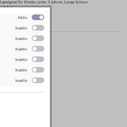
 geeignet für Kinder unter 3 Jahren. Lange Schnur.
gefahr!
Aktiv
ung ab 4 Jahren
Inaktiv
es Herstellers
Inaktiv
g GmbH
Inaktiv
n
Inaktiv
Inaktiv
rlag.de
rlag.de
Inaktiv