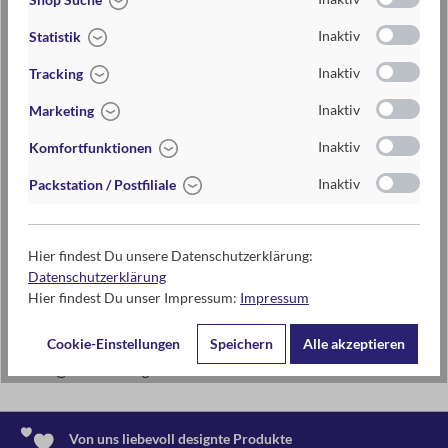
3-5 Jahre , 6-10 Jahre
Inaktiv
Statistik
Inaktiv
Tracking
Inaktiv
Marketing
Warnhinweise und weitere Hinweise
Inaktiv
Komfortfunktionen
Achtung! Nicht geeignet für Kinder unter 3 Jahren.
Erstickungsgefahr wegen verschluckbarer Kleinteile!
Inaktiv
Packstation / Postfiliale
Kontaktdaten des Herstellers
Hier findest Du unsere Datenschutzerklärung:
moses. Verlag GmbH
Datenschutzerklärung
Arnoldstr. 13d
Hier findest Du unser Impressum:
Impressum
47906 Kempen
Cookie-Einstellungen
Speichern
Alle akzeptieren
www.moses-verlag.de
info@moses-verlag.de
Von uns liebevoll designte Produkte