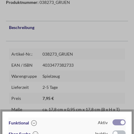
Produktnummer:
038273_GRUEN
Beschreibung
Artikel-Nr.:
038273_GRUEN
EAN / ISBN
4033477382733
Warengruppe
Spielzeug
Lieferzeit
2-5 Tage
Preis
7,95 €
Maße
ca. 17,8 cm x 0,95 cm x 17,8 cm (B x H x T)
Materialien
aus Silikon
Aktiv
Funktional
Inaktiv
Shop Suche