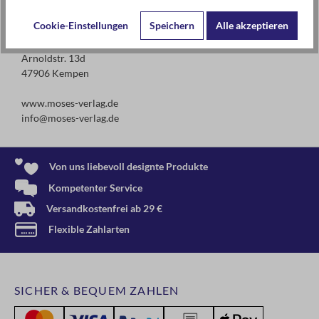
Kontaktdaten des Herstellers
Cookie-Einstellungen
Speichern
Alle akzeptieren
moses. Verlag GmbH
Arnoldstr. 13d
47906 Kempen
www.moses-verlag.de
info@moses-verlag.de
Von uns liebevoll designte Produkte
Kompetenter Service
Versandkostenfrei ab 29 €
Flexible Zahlarten
SICHER & BEQUEM ZAHLEN