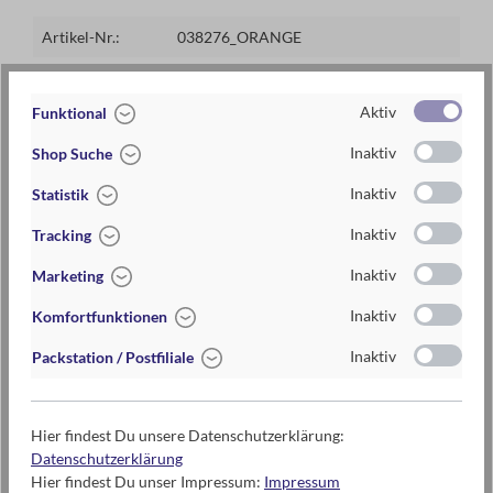
Artikel-Nr.:
038276_ORANGE
EAN / ISBN
4033477382764
Aktiv
Funktional
Warengruppe
Spielzeug
Inaktiv
Shop Suche
Lieferzeit
2-5 Tage
Inaktiv
Statistik
Preis
5,95 €
Inaktiv
Tracking
Maße
ca. 5 cm x 5 cm x 5 cm (B x H x T)
Inaktiv
Marketing
ab 5 Jahren
Inaktiv
Komfortfunktionen
Inaktiv
Packstation / Postfiliale
Warnhinweise und weitere Hinweise
Achtung! Nicht geeignet für Kinder unter 3 Jahren.
Hier findest Du unsere Datenschutzerklärung:
Erstickungsgefahr wegen verschluckbarer Kleinteile!
Datenschutzerklärung
Hier findest Du unser Impressum:
Impressum