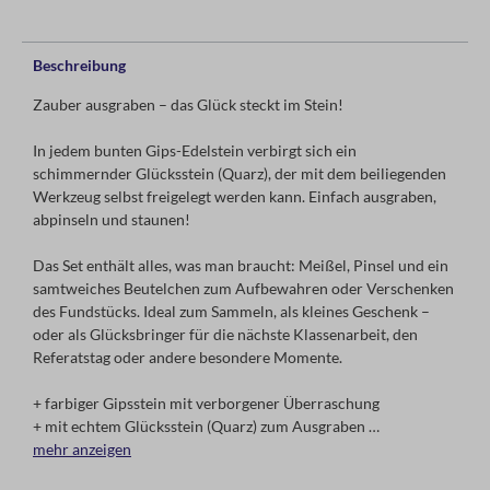
Beschreibung
Zauber ausgraben – das Glück steckt im Stein!
In jedem bunten Gips-Edelstein verbirgt sich ein
schimmernder Glücksstein (Quarz), der mit dem beiliegenden
Werkzeug selbst freigelegt werden kann. Einfach ausgraben,
abpinseln und staunen!
Das Set enthält alles, was man braucht: Meißel, Pinsel und ein
samtweiches Beutelchen zum Aufbewahren oder Verschenken
des Fundstücks. Ideal zum Sammeln, als kleines Geschenk –
oder als Glücksbringer für die nächste Klassenarbeit, den
Referatstag oder andere besondere Momente.
+ farbiger Gipsstein mit verborgener Überraschung
+ mit echtem Glücksstein (Quarz) zum Ausgraben
+ inkl. Ausgrabungswerkzeug aus Holz: Meißel und Pinsel
mehr anzeigen
+ mit hübschem Samtbeutel zum Mitnehmen oder