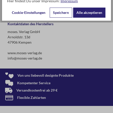
Hier findest Du unser Impressum:
Impressum
Achtung! Nicht geeignet für Kinder unter 3 Jahren.
Erstickungsgefahr wegen verschluckbarer Kleinteile!
Cookie-Einstellungen
Speichern
Alle akzeptieren
Kontaktdaten des Herstellers
moses. Verlag GmbH
Arnoldstr. 13d
47906 Kempen
www.moses-verlag.de
info@moses-verlag.de
Von uns liebevoll designte Produkte
Kompetenter Service
Versandkostenfrei ab 29 €
Flexible Zahlarten