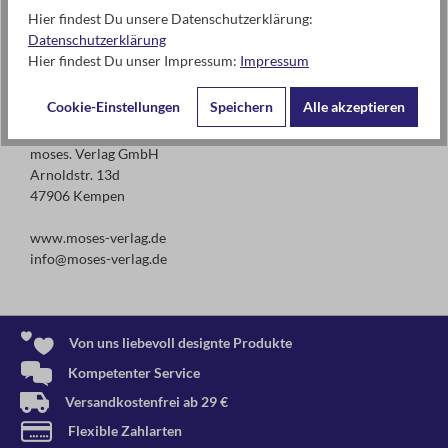
Vorsicht! Dieses Spielzeug hat funkionsbedingte scharfe
Hier findest Du unsere Datenschutzerklärung:
Spitzen. Verletzungsgefahr! Nur unter Aufsicht von
Datenschutzerklärung
Erwachsenen verwenden!
Hier findest Du unser Impressum:
Impressum
Cookie-Einstellungen
Speichern
Alle akzeptieren
Kontaktdaten des Herstellers
moses. Verlag GmbH
Arnoldstr. 13d
47906 Kempen
www.moses-verlag.de
info@moses-verlag.de
Von uns liebevoll designte Produkte
Kompetenter Service
Versandkostenfrei ab 29 €
Flexible Zahlarten