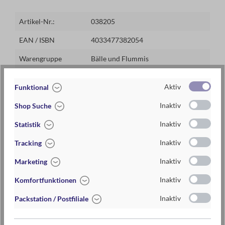
+ fördert Bewegungskoordination und Gleichgewicht
+Pumpe nicht enthalten
Artikel-Nr.:
038205
EAN / ISBN
4033477382054
Warengruppe
Bälle und Flummis
Lieferzeit
2-5 Tage
Aktiv
Funktional
Preis
14,95 €
Inaktiv
Shop Suche
Maße
Hüpfball: ca. Ø 45 cm (D)
Inaktiv
Statistik
Inaktiv
Tracking
3-5 Jahre
Inaktiv
Marketing
Inaktiv
Komfortfunktionen
Warnhinweise und weitere Hinweise
Inaktiv
Packstation / Postfiliale
Achtung! Nicht geeignet für Kinder unter 3 Jahren.
Erstickungsgefahr wegen verschluckbarer Kleinteile!