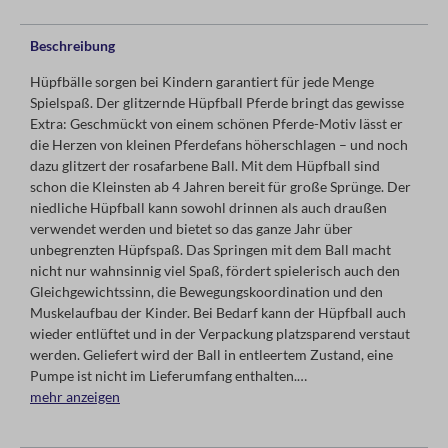
Beschreibung
Hüpfbälle sorgen bei Kindern garantiert für jede Menge
Spielspaß. Der glitzernde Hüpfball Pferde bringt das gewisse
Extra: Geschmückt von einem schönen Pferde-Motiv lässt er
die Herzen von kleinen Pferdefans höherschlagen – und noch
dazu glitzert der rosafarbene Ball. Mit dem Hüpfball sind
schon die Kleinsten ab 4 Jahren bereit für große Sprünge. Der
niedliche Hüpfball kann sowohl drinnen als auch draußen
verwendet werden und bietet so das ganze Jahr über
unbegrenzten Hüpfspaß. Das Springen mit dem Ball macht
nicht nur wahnsinnig viel Spaß, fördert spielerisch auch den
Gleichgewichtssinn, die Bewegungskoordination und den
Muskelaufbau der Kinder. Bei Bedarf kann der Hüpfball auch
wieder entlüftet und in der Verpackung platzsparend verstaut
werden. Geliefert wird der Ball in entleertem Zustand, eine
Pumpe ist nicht im Lieferumfang enthalten.
mehr anzeigen
+ Hüpfball mit Pferdemotiv
+ enthält glitzerndes Sternchen-Konfetti