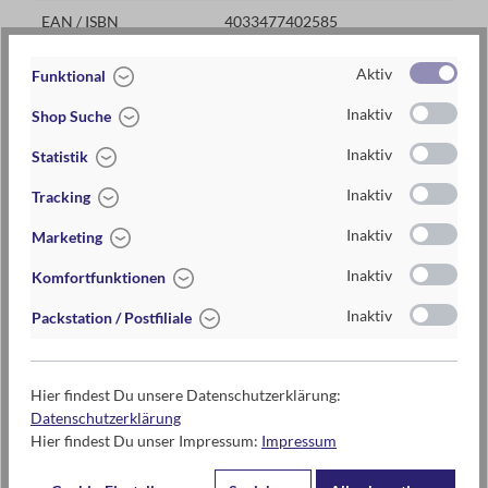
EAN / ISBN
4033477402585
Warengruppe
Bälle und Flummis
Aktiv
Funktional
Lieferzeit
2-5 Tage
Inaktiv
Shop Suche
Preis
3,95 €
Inaktiv
Statistik
Maße
ca. Ø4,5 cm (D)
Inaktiv
Tracking
Inaktiv
Marketing
3-5 Jahre , 6-10 Jahre
Inaktiv
Komfortfunktionen
Inaktiv
Packstation / Postfiliale
Warnhinweise und weitere Hinweise
Achtung! Nicht geeignet für Kinder unter 3 Jahren.
Hier findest Du unsere Datenschutzerklärung:
Erstickungsgefahr wegen verschluckbarer Kleinteile und
Datenschutzerklärung
kleiner Kugeln!
Hier findest Du unser Impressum:
Impressum
Kontaktdaten des Herstellers