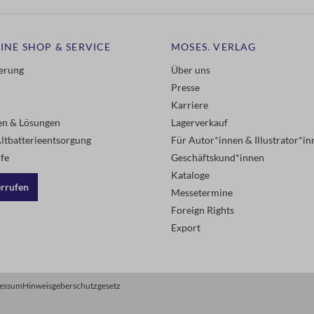
INE SHOP & SERVICE
MOSES. VERLAG
ferung
Über uns
Presse
Karriere
gen & Lösungen
Lagerverkauf
ltbatterieentsorgung
Für Autor*innen & Illustrator*in
fe
Geschäftskund*innen
Kataloge
errufen
Messetermine
Foreign Rights
Export
essum
Hinweisgeberschutzgesetz