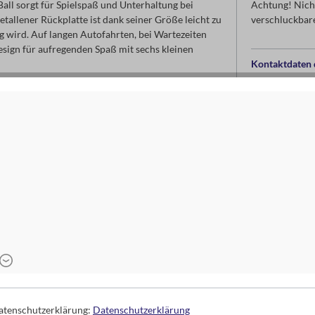
all sorgt für Spielspaß und Unterhaltung bei
Achtung! Nicht
tallener Rückplatte ist dank seiner Größe leicht zu
verschluckbare
g wird. Auf langen Autofahrten, bei Wartezeiten
esign für aufregenden Spaß mit sechs kleinen
Kontaktdaten d
moses. Verla
Arnoldstr. 13d
47906 Kempe
www.moses-ve
info@moses-ve
6-10 Jahre
Datenschutzerklärung:
Datenschutzerklärung