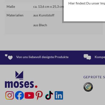
Hier findest Du unser I
Maße
ca. 13,6 cm x 25,3 cm x 1,5 cm (B x H x T)
Materialien
aus Kunststoff
aus Blech
Von uns liebevoll designte Produkte
Kompet
GEPRÜFTE 