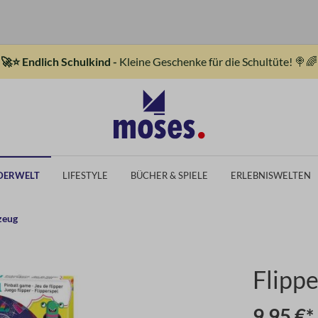
🚀⭐ Endlich Schulkind -
Kleine Geschenke für die Schultüte! 🍭🌈
DERWELT
LIFESTYLE
BÜCHER & SPIELE
ERLEBNISWELTEN
zeug
Flippe
9,95 €*