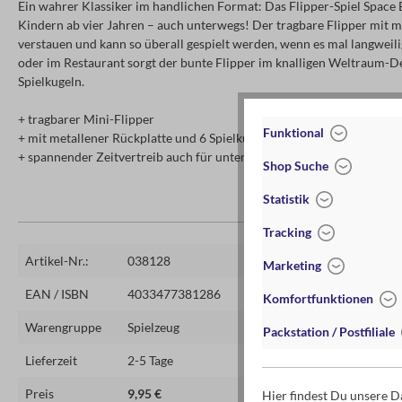
Ein wahrer Klassiker im handlichen Format: Das Flipper-Spiel Space B
Kindern ab vier Jahren – auch unterwegs! Der tragbare Flipper mit me
verstauen und kann so überall gespielt werden, wenn es mal langweili
oder im Restaurant sorgt der bunte Flipper im knalligen Weltraum-D
Spielkugeln.
+ tragbarer Mini-Flipper
Funktional
+ mit metallener Rückplatte und 6 Spielkugeln
+ spannender Zeitvertreib auch für unterwegs
Shop Suche
Statistik
Tracking
Artikel-Nr.:
038128
Marketing
EAN / ISBN
4033477381286
Komfortfunktionen
Warengruppe
Spielzeug
Packstation / Postfiliale
Lieferzeit
2-5 Tage
Preis
9,95 €
Hier findest Du unsere 