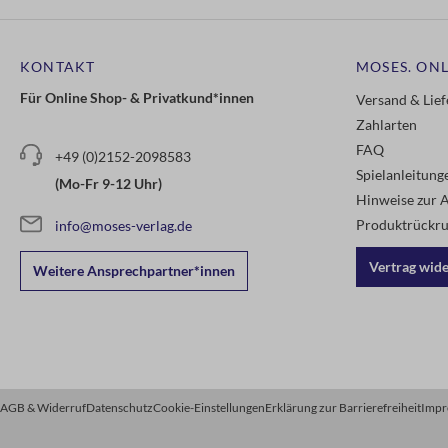
KONTAKT
MOSES. ONL
Für Online Shop- & Privatkund*innen
Versand & Lie
Zahlarten
FAQ
+49 (0)2152-2098583
Spielanleitun
(Mo-Fr 9-12 Uhr)
Hinweise zur A
Produktrückru
info@moses-verlag.de
Vertrag wid
Weitere Ansprechpartner*innen
AGB & Widerruf
Datenschutz
Cookie-Einstellungen
Erklärung zur Barrierefreiheit
Impr