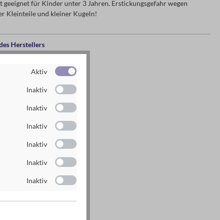
 geeignet für Kinder unter 3 Jahren. Erstickungsgefahr wegen
r Kleinteile und kleiner Kugeln!
es Herstellers
g GmbH
Aktiv
n
Inaktiv
rlag.de
Inaktiv
rlag.de
Inaktiv
Inaktiv
Inaktiv
Inaktiv